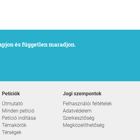
kapjon és független maradjon.
Petíciók
Jogi szempontok
Útmutató
Felhasználói feltételek
Minden petíció
Adatvédelem
Petíció indítása
Szerkesztőség
Témakörök
Megközelíthetőség
Térségek