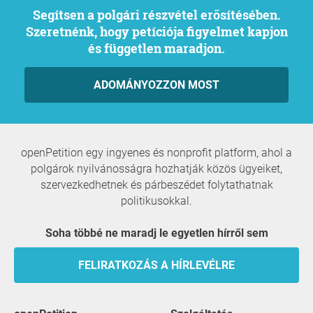
Segítsen a polgári részvétel erősítésében.
Szeretnénk, hogy petíciója figyelmet kapjon
és független maradjon.
ADOMÁNYOZZON MOST
openPetition egy ingyenes és nonprofit platform, ahol a
polgárok nyilvánosságra hozhatják közös ügyeiket,
szervezkedhetnek és párbeszédet folytathatnak
politikusokkal.
Soha többé ne maradj le egyetlen hírről sem
FELIRATKOZÁS A HÍRLEVÉLRE