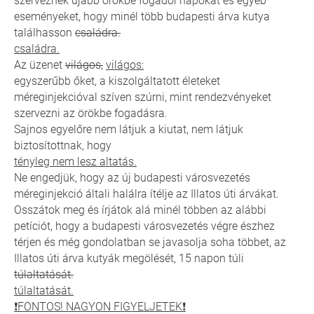
szerveznek újabb örökbe fogadói napokat és egyéb
eseményeket, hogy minél több budapesti árva kutya
találhasson
családra.
családra.
Az üzenet
világos,
világos:
egyszerűbb őket, a kiszolgáltatott életeket
méreginjekcióval szíven szúrni, mint rendezvényeket
szervezni az örökbe fogadásra.
Sajnos egyelőre nem látjuk a kiutat, nem látjuk
biztosítottnak, hogy
tényleg nem lesz altatás.
Ne engedjük, hogy az új budapesti városvezetés
méreginjekció általi halálra ítélje az Illatos úti árvákat.
Osszátok meg és írjátok alá minél többen az alábbi
petíciót, hogy a budapesti városvezetés végre észhez
térjen és még gondolatban se javasolja soha többet, az
Illatos úti árva kutyák megölését, 15 napon túli
túlaltatását.
túlaltatását.
❗️FONTOS! NAGYON FIGYELJETEK❗️