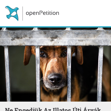
Ne Engedjük Az Illatos Úti Árvák