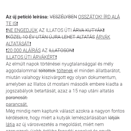
Az új petíció leírása:
VESZÉLYBEN
OSSZÁTOK! ÍRD ALÁ
TE IS❗️
❗️NE ENGEDJÜK
AZ ILLATOS ÚTI
ÁRVA KUTYÁK❗
❗KÖZEL 10 ÉV UTÁN ÚJRA LEHET ALTATÁS
ÁRVÁK
ALTATÁSÁT❗️
❗️20.000 ALÁÍRÁS
AZ
ILLATOSON❗
ILLATOS ÚTI ÁRVÁKÉRT❗️
Az elmúlt napok történései nyugtalansággal és mély
aggodalommal
töltöttek
töltenek
el minden állatbarátot,
miután valahogy kiszivárgott egy olyan dokumentum,
amelyben az Illatos út mostani második embere kiadta a
jogszabályok betartását, azaz a 15 nap utáni altatás
parancsát.
parancsát.
Még mindig nem kaptunk választ azokra a nagyon fontos
kérdésekre, hogy miért a kutyák lemészárlásában
látják
látja
az új városvezetés a megoldást, miért nem