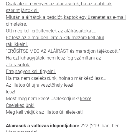
Csak akkor érvényes az aláírásotok, ha az alábbiak
szerint jártok el.
Miután aláírtátok a petíciót, kaptok egy üzenetet az e-mail
címetekre.
Ott meg kell erősítenetek az aláírásaitokat...
Ez lesz az e-mailben. erre a kék mezőre kell alul
ráklikkelni.
"ERŐSÍTSE MEG AZ ALÁÍRÁST és maradjon tájékozott."
Ha ezt kihagyjátok, nem lesz fog számítani az
aláírásotok.
Erre,nagyon kell figyelni.
Ha ma nem cselekszünk, holnap már késő lesz...
Az Illatos út újra vesztőhely
lesz!
lesz!
Most még nem
késő! Cselekedjünk!
késő!
Cselekedjünk!
Meg kell védjük az Illatos úti életeket!
Aláírások a változás időpontjában:
222 (219 -ban,-ben