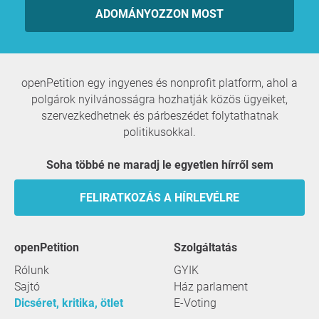
ADOMÁNYOZZON MOST
openPetition egy ingyenes és nonprofit platform, ahol a
polgárok nyilvánosságra hozhatják közös ügyeiket,
szervezkedhetnek és párbeszédet folytathatnak
politikusokkal.
Soha többé ne maradj le egyetlen hírről sem
FELIRATKOZÁS A HÍRLEVÉLRE
openPetition
szolgáltatás
Rólunk
GYIK
Sajtó
Ház parlament
Dicséret, kritika, ötlet
E-Voting