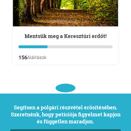
Mentsük meg a Keresztúri erdőt!
156
Aláírások
Segítsen a polgári részvétel erősítésében.
Szeretnénk, hogy petíciója figyelmet kapjon
és független maradjon.