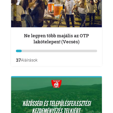
Ne legyen több majális az OTP
lakótelepen! (Vecsés)
37
Aláírások