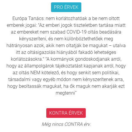
PRO ÉRVEK
Európa Tanács: nem korlátozhatóak a be nem oltott
emberek jogai: "Az emberi jogok tiszteletben tartása miatt
az embereket nem szabad COVID-19 oltás beadására
kényszeríteni, és nem különböztethetőek meg
hátrányosan azok, akik nem oltatják be magukat – utalva
itt az oltásigazolás hiányából fakadó lehetséges
korlátozásokra." "A kormányok gondoskodjanak arról,
hogy az állampolgárok tájékoztatást kapjanak arról, hogy
az oltás NEM kötelező, és hogy senkit sem politikai,
társadalmi vagy egyéb módon nem kényszerítenek arra,
hogy beoltassák magukat, ha ők maguk nem akarják ezt
megtenni”
KONTRA ÉRVEK
Még nincs CONTRA érv.