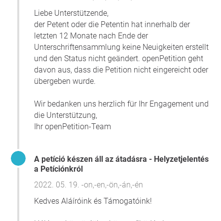
egészségesen, hátrányos megkülönböztetés nélkül akar
Liebe Unterstützende,
élni a hazájában!
der Petent oder die Petentin hat innerhalb der
letzten 12 Monate nach Ende der
Unterschriftensammlung keine Neuigkeiten erstellt
und den Status nicht geändert. openPetition geht
davon aus, dass die Petition nicht eingereicht oder
übergeben wurde.
Wir bedanken uns herzlich für Ihr Engagement und
die Unterstützung,
Ihr openPetition-Team
A petíció készen áll az átadásra - Helyzetjelentés
a Petíciónkról
2022. 05. 19. -on,-en,-ön,-án,-én
Kedves Aláíróink és Támogatóink!