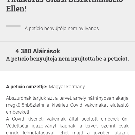
Ellen!
A petíció benyújtója nem nyilvános
4 380 Aláírások
A petíció benyújtója nem nyújtotta be a petíciót.
A petíció címzettje:
Magyar kormány
Abszurdnak tartjuk azt a tervet, amely hátrányosan akarja
megkülönböztetni a kísérleti Covid vakcinákat elutasító
embereket!
A Covid kísérleti vakcinák által beoltott emberek ún.
Védettségi igazolványt kapnak, a tervek szerint csak
ennek felmutatásával lehet majd a jövőben utazni,