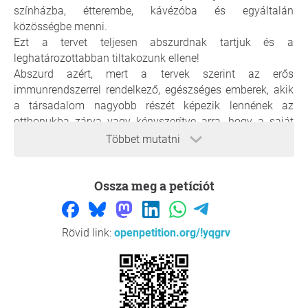
színházba, étterembe, kávézóba és egyáltalán
közösségbe menni.
Ezt a tervet teljesen abszurdnak tartjuk és a
leghatározottabban tiltakozunk ellene!
Abszurd azért, mert a tervek szerint az erős
immunrendszerrel rendelkező, egészséges emberek, akik
a társadalom nagyobb részét képezik lennének az
otthonukba zárva vagy kényszerítve arra, hogy a saját
felelősségükre részt vegyenek egy gyógyszeripari
Többet mutatni
kísérletben, melynek maguk a gyártók sem ismerik a
végkimenetelét a mellékhatások, esetleges halálesetek
Ossza meg a petíciót
tekintetében. Pontosan ez okból nem is vállalnak
felelősséget sem a gyártók, sem a vakcinákat beadó
egészségügyi dolgozók, sem a vakcinákat propagáló és
diszkrimináló intézkedéseket tervező ún. szakértők és
Rövid link:
openpetition.org/!yqgrv
politikusok sem! A kísérleti vakcinákat felvevő önként
vesz részt a kísérletben és alá kell írnia, hogy minden
felelősség az övé!
Tiltakozunk az ellen, hogy oltott és nem oltott között