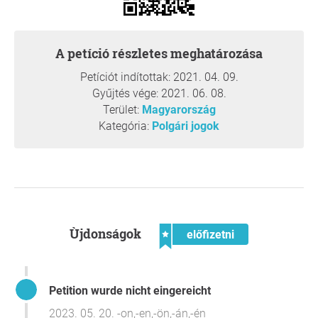
bárhol, bármilyen megkülönböztetést tegyenek és az ún.
Védettségi igazolvánnyal többlet jogot biztosítsanak az
oltottak részére, diszkriminálva ezzel az egészséges,
A petíció részletes meghatározása
ebben a kétes kimenetelű gyógyszerkísérletben részt
venni nem akaró embereket!
Petíciót indítottak: 2021. 04. 09.
Gyűjtés vége: 2021. 06. 08.
Terület:
Magyarország
Indoklás:
Kategória:
Polgári jogok
Kérünk minden józanul gondolkodó honfitársunkat a
petíciónk aláírására, mely közös érdekünk!
Nem juthatunk el odáig, hogy kényszerítsenek bennünket
olyan vakcinák felvételére, amikről még a létrehozóik sem
tudják, hogy milyen káros hatásai lehetnek az
egészségünkre, lévén kísérleti szakaszban vannak a
Ùjdonságok
kutatások jelenleg!
előfizetni
Nem juthatunk el odáig, hogy az egészséges emberek
nem mozdulhatnak ki a lakásaikból, nem mehetnek
szórakozni, nem utazhatnak, mert nincs Oltási
Petition wurde nicht eingereicht
igazolványuk!
2023. 05. 20. -on,-en,-ön,-án,-én
Kérjük minden ember támogatását, aki szabadon és