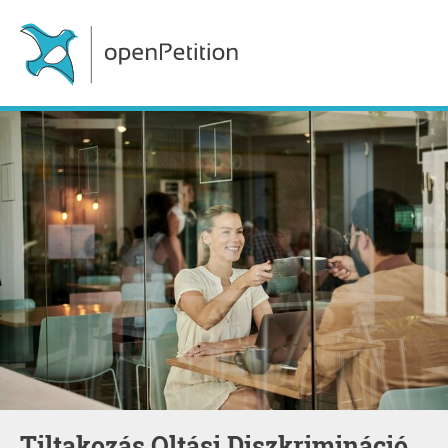
Tiltakozás Oltási Diszkrimináció