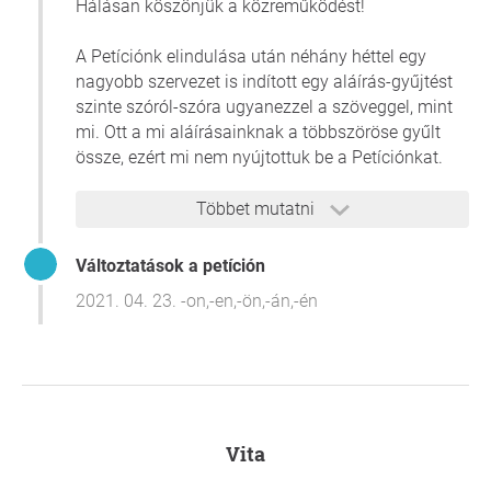
Hálásan köszönjük a közreműködést!
A Petíciónk elindulása után néhány héttel egy
nagyobb szervezet is indított egy aláírás-gyűjtést
szinte szóról-szóra ugyanezzel a szöveggel, mint
mi. Ott a mi aláírásainknak a többszöröse gyűlt
össze, ezért mi nem nyújtottuk be a Petíciónkat.
Most viszont támogathatnánk egy pár napja
Többet mutatni
indított aláírás-gyűjtést több témában is egy
Petíción belül, ami jelenleg égetően fontos
Változtatások a petíción
kérdésekben kéri a támogatásukat.
2021. 04. 23. -on,-en,-ön,-án,-én
Kérem tekintsék át ezt a kezdeményezést és ha
egyetértenek vele, támogassuk!
citizengo.org/hu/207708-allitsak-le-kenyszer-
covid-19-oltasokat-azonnal-torzskonyvezzek-az-
ivermectint?tcid=98298006
Vita
Nagyon köszönjük az aláírásokat Mindenkinek!