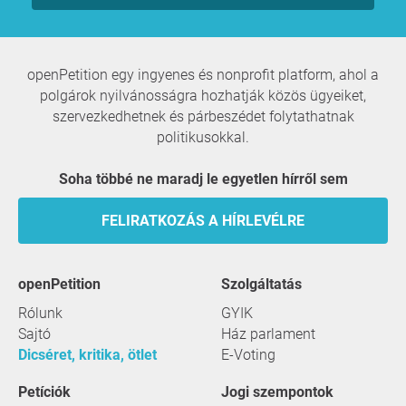
openPetition egy ingyenes és nonprofit platform, ahol a
polgárok nyilvánosságra hozhatják közös ügyeiket,
szervezkedhetnek és párbeszédet folytathatnak
politikusokkal.
Soha többé ne maradj le egyetlen hírről sem
FELIRATKOZÁS A HÍRLEVÉLRE
openPetition
szolgáltatás
Rólunk
GYIK
Sajtó
Ház parlament
Dicséret, kritika, ötlet
E-Voting
Petíciók
Jogi szempontok