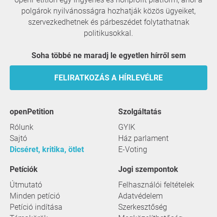
polgárok nyilvánosságra hozhatják közös ügyeiket,
szervezkedhetnek és párbeszédet folytathatnak
politikusokkal.
Soha többé ne maradj le egyetlen hírről sem
FELIRATKOZÁS A HÍRLEVÉLRE
openPetition
szolgáltatás
Rólunk
GYIK
Sajtó
Ház parlament
Dicséret, kritika, ötlet
E-Voting
Petíciók
Jogi szempontok
Útmutató
Felhasználói feltételek
Minden petíció
Adatvédelem
Petíció indítása
Szerkesztőség