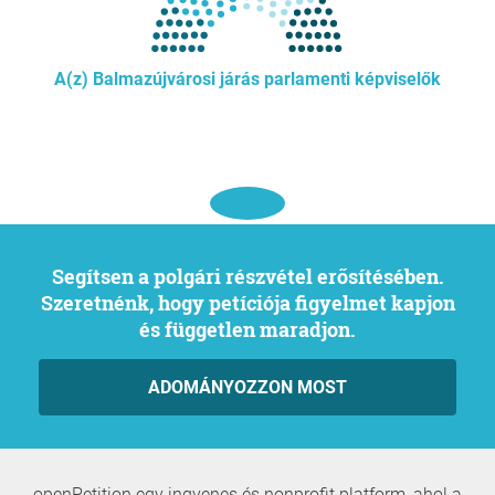
A(z) Balmazújvárosi járás parlamenti képviselők
Segítsen a polgári részvétel erősítésében.
Szeretnénk, hogy petíciója figyelmet kapjon
és független maradjon.
ADOMÁNYOZZON MOST
openPetition egy ingyenes és nonprofit platform, ahol a