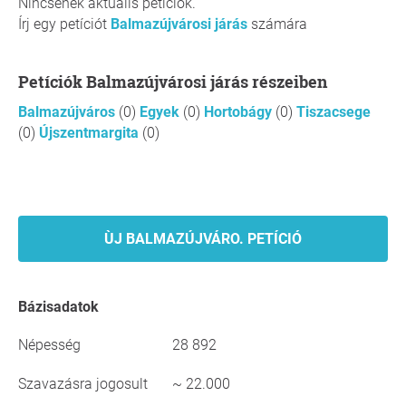
Nincsenek aktuális petíciók.
Írj egy petíciót
Balmazújvárosi járás
számára
Petíciók Balmazújvárosi járás részeiben
Balmazújváros
(0)
Egyek
(0)
Hortobágy
(0)
Tiszacsege
(0)
Újszentmargita
(0)
ÙJ BALMAZÚJVÁRO. PETÍCIÓ
Bázisadatok
Népesség
28 892
Szavazásra jogosult
~ 22.000