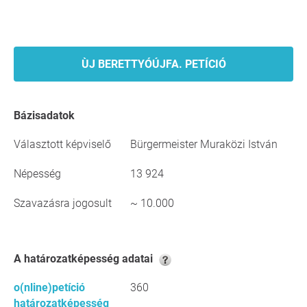
ÙJ BERETTYÓÚJFA. PETÍCIÓ
Bázisadatok
Választott képviselő
Bürgermeister Muraközi István
Népesség
13 924
Szavazásra jogosult
~ 10.000
A határozatképesség adatai
o(nline)petíció
360
határozatképesség