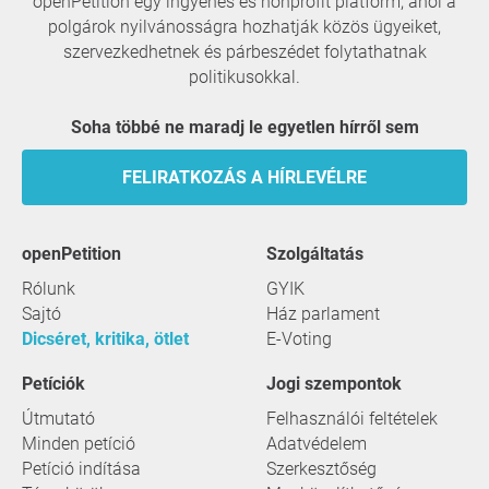
openPetition egy ingyenes és nonprofit platform, ahol a
polgárok nyilvánosságra hozhatják közös ügyeiket,
szervezkedhetnek és párbeszédet folytathatnak
politikusokkal.
Soha többé ne maradj le egyetlen hírről sem
FELIRATKOZÁS A HÍRLEVÉLRE
openPetition
szolgáltatás
Rólunk
GYIK
Sajtó
Ház parlament
Dicséret, kritika, ötlet
E-Voting
Petíciók
Jogi szempontok
Útmutató
Felhasználói feltételek
Minden petíció
Adatvédelem
Petíció indítása
Szerkesztőség