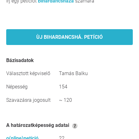
Írj egy petíciót
Bihardancsháza
számára
ÙJ BIHARDANCSHÁ. PETÍCIÓ
Bázisadatok
Választott képviselő
Tamás Balku
Népesség
154
Szavazásra jogosult
~ 120
A határozatképesség adatai
o(nline)petíció
22