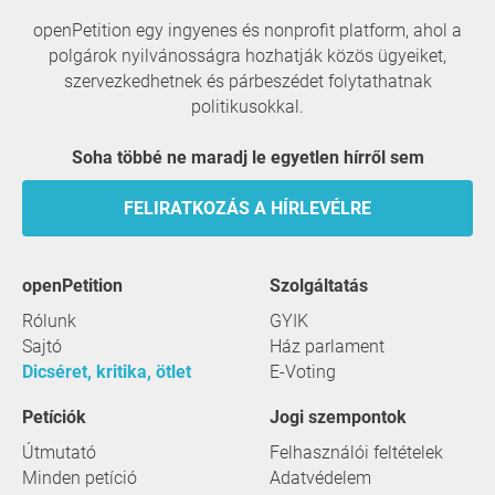
openPetition egy ingyenes és nonprofit platform, ahol a
polgárok nyilvánosságra hozhatják közös ügyeiket,
szervezkedhetnek és párbeszédet folytathatnak
politikusokkal.
Soha többé ne maradj le egyetlen hírről sem
FELIRATKOZÁS A HÍRLEVÉLRE
openPetition
szolgáltatás
Rólunk
GYIK
Sajtó
Ház parlament
Dicséret, kritika, ötlet
E-Voting
Petíciók
Jogi szempontok
Útmutató
Felhasználói feltételek
Minden petíció
Adatvédelem