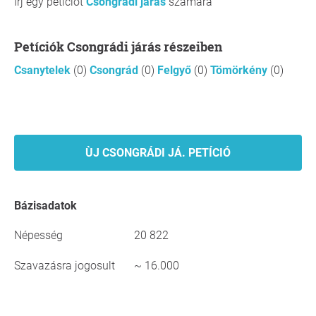
Írj egy petíciót
Csongrádi járás
számára
Petíciók Csongrádi járás részeiben
Csanytelek
(0)
Csongrád
(0)
Felgyő
(0)
Tömörkény
(0)
ÙJ CSONGRÁDI JÁ. PETÍCIÓ
Bázisadatok
Népesség
20 822
Szavazásra jogosult
~ 16.000