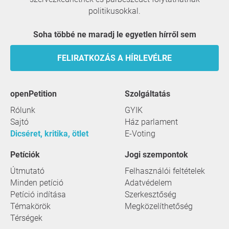
politikusokkal.
Soha többé ne maradj le egyetlen hírről sem
FELIRATKOZÁS A HÍRLEVÉLRE
openPetition
szolgáltatás
Rólunk
GYIK
Sajtó
Ház parlament
Dicséret, kritika, ötlet
E-Voting
Petíciók
Jogi szempontok
Útmutató
Felhasználói feltételek
Minden petíció
Adatvédelem
Petíció indítása
Szerkesztőség
Témakörök
Megközelíthetőség
Térségek