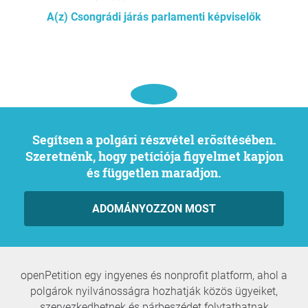
A(z) Csongrádi járás parlamenti képviselők
Segítsen a polgári részvétel erősítésében.
Szeretnénk, hogy petíciója figyelmet kapjon
és független maradjon.
ADOMÁNYOZZON MOST
openPetition egy ingyenes és nonprofit platform, ahol a
polgárok nyilvánosságra hozhatják közös ügyeiket,
szervezkedhetnek és párbeszédet folytathatnak