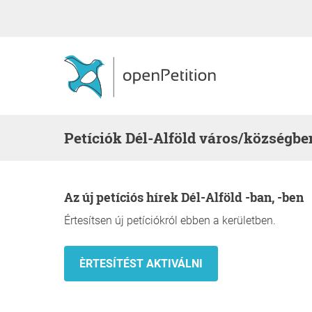
Petíciók Dél-Alföld város/községbe
Az új petíciós hírek Dél-Alföld -ban, -ben
Értesítsen új petíciókról ebben a kerületben.