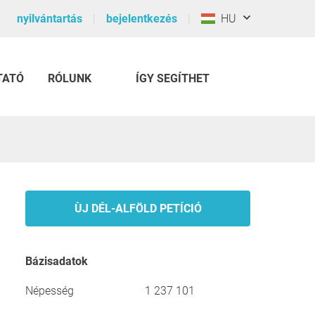
nyilvántartás
bejelentkezés
HU
TATÓ
RÓLUNK
ÍGY SEGÍTHET
ÙJ DÉL-ALFÖLD PETÍCIÓ
Bázisadatok
Népesség
1 237 101