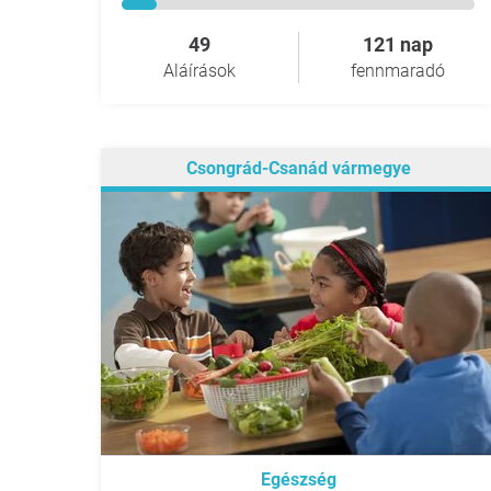
49
121 nap
Aláírások
fennmaradó
Csongrád-Csanád vármegye
Egészség