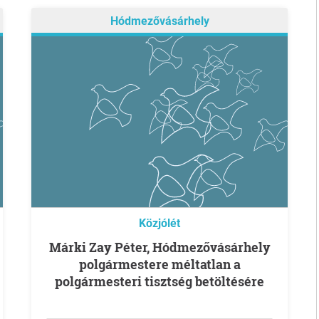
Hódmezővásárhely
Közjólét
Márki Zay Péter, Hódmezővásárhely
polgármestere méltatlan a
polgármesteri tisztség betöltésére