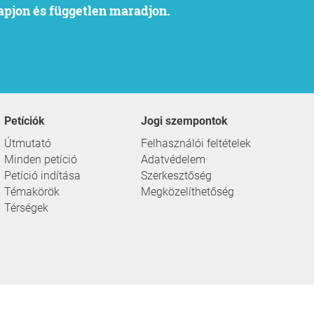
kapjon és független maradjon.
Petíciók
Jogi szempontok
Útmutató
Felhasználói feltételek
Minden petíció
Adatvédelem
Petíció indítása
Szerkesztőség
Témakörök
Megközelíthetőség
Térségek