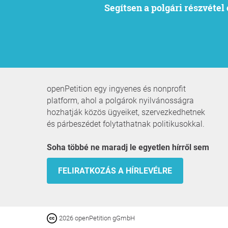
Segítsen a polgári részvéte
openPetition egy ingyenes és nonprofit
platform, ahol a polgárok nyilvánosságra
hozhatják közös ügyeiket, szervezkedhetnek
és párbeszédet folytathatnak politikusokkal.
Soha többé ne maradj le egyetlen hírről sem
FELIRATKOZÁS A HÍRLEVÉLRE
2026 openPetition gGmbH