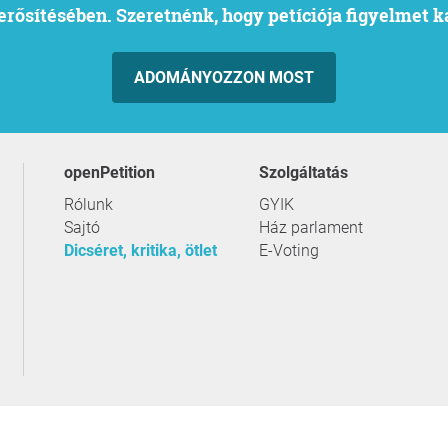
l erősítésében. Szeretnénk, hogy petíciója figyelmet 
ADOMÁNYOZZON MOST
openPetition
szolgáltatás
Rólunk
GYIK
Sajtó
Ház parlament
Dicséret, kritika, ötlet
E-Voting