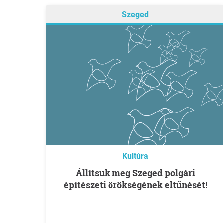
Szeged
Kultúra
Állítsuk meg Szeged polgári
építészeti örökségének eltűnését!