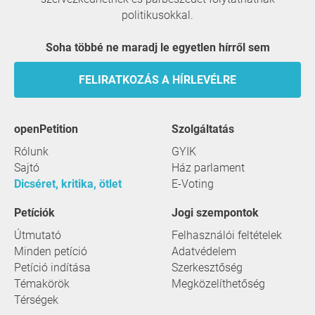
politikusokkal.
Soha többé ne maradj le egyetlen hírről sem
FELIRATKOZÁS A HÍRLEVÉLRE
openPetition
szolgáltatás
Rólunk
GYIK
Sajtó
Ház parlament
Dicséret, kritika, ötlet
E-Voting
Petíciók
Jogi szempontok
Útmutató
Felhasználói feltételek
Minden petíció
Adatvédelem
Petíció indítása
Szerkesztőség
Témakörök
Megközelíthetőség
Térségek