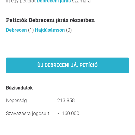
Írj egy petíciót
Debreceni járás
számára
Petíciók Debreceni járás részeiben
Debrecen
(1)
Hajdúsámson
(0)
ÙJ DEBRECENI JÁ. PETÍCIÓ
Bázisadatok
Népesség
213 858
Szavazásra jogosult
~ 160.000