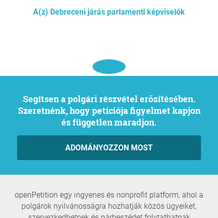
A(z) Debreceni járás parlamenti képviselők
Segítsen a polgári részvétel erősítésében.
Szeretnénk, hogy petíciója figyelmet kapjon
és független maradjon.
ADOMÁNYOZZON MOST
openPetition egy ingyenes és nonprofit platform, ahol a
polgárok nyilvánosságra hozhatják közös ügyeiket,
szervezkedhetnek és párbeszédet folytathatnak