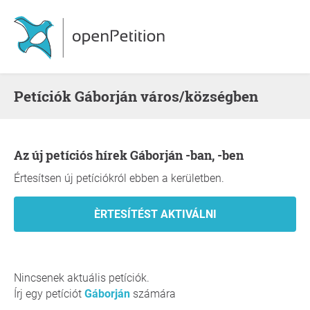
Petíciók Gáborján város/községben
Az új petíciós hírek Gáborján -ban, -ben
Értesítsen új petíciókról ebben a kerületben.
Nincsenek aktuális petíciók.
Írj egy petíciót
Gáborján
számára