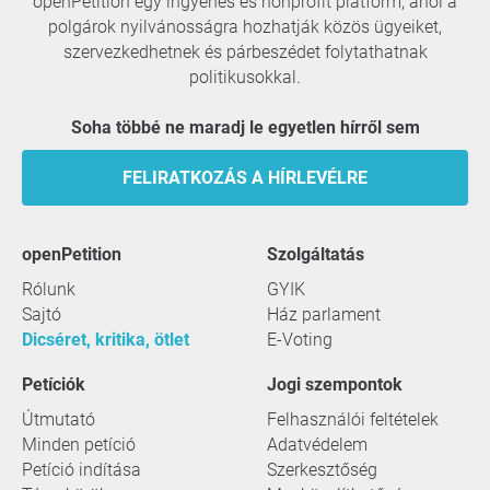
openPetition egy ingyenes és nonprofit platform, ahol a
polgárok nyilvánosságra hozhatják közös ügyeiket,
szervezkedhetnek és párbeszédet folytathatnak
politikusokkal.
Soha többé ne maradj le egyetlen hírről sem
FELIRATKOZÁS A HÍRLEVÉLRE
openPetition
szolgáltatás
Rólunk
GYIK
Sajtó
Ház parlament
Dicséret, kritika, ötlet
E-Voting
Petíciók
Jogi szempontok
Útmutató
Felhasználói feltételek
Minden petíció
Adatvédelem
Petíció indítása
Szerkesztőség