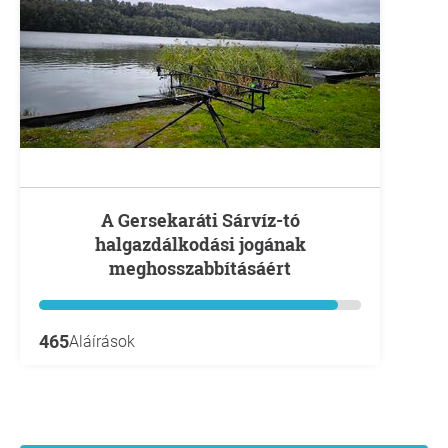
A Gersekaráti Sárvíz-tó
halgazdálkodási jogának
meghosszabbításáért
465
Aláírások