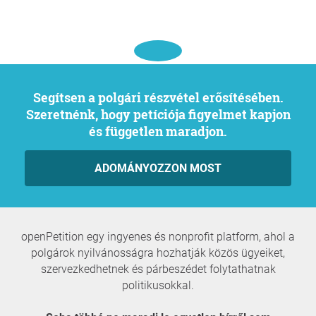
Segítsen a polgári részvétel erősítésében.
Szeretnénk, hogy petíciója figyelmet kapjon
és független maradjon.
ADOMÁNYOZZON MOST
openPetition egy ingyenes és nonprofit platform, ahol a
polgárok nyilvánosságra hozhatják közös ügyeiket,
szervezkedhetnek és párbeszédet folytathatnak
politikusokkal.