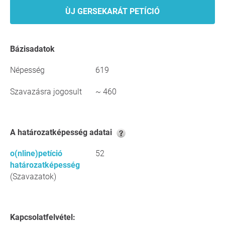
ÙJ GERSEKARÁT PETÍCIÓ
Bázisadatok
Népesség
619
Szavazásra jogosult
~ 460
A határozatképesség adatai
o(nline)petíció
52
határozatképesség
(Szavazatok)
Kapcsolatfelvétel: