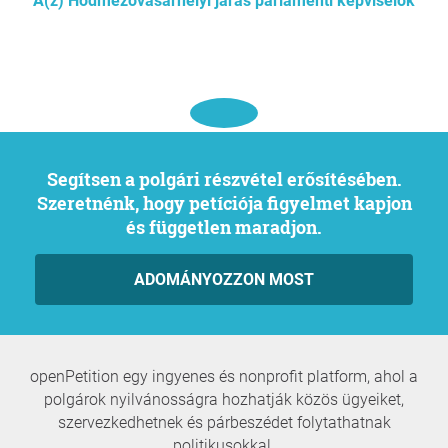
A(z) Hódmezővásárhelyi járás parlamenti képviselők
Segítsen a polgári részvétel erősítésében.
Szeretnénk, hogy petíciója figyelmet kapjon
és független maradjon.
ADOMÁNYOZZON MOST
openPetition egy ingyenes és nonprofit platform, ahol a
polgárok nyilvánosságra hozhatják közös ügyeiket,
szervezkedhetnek és párbeszédet folytathatnak
politikusokkal.