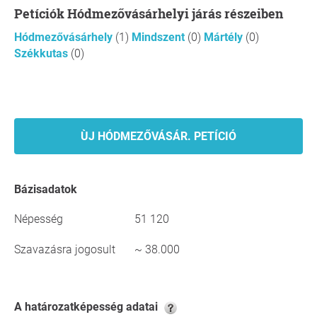
Petíciók Hódmezővásárhelyi járás részeiben
Hódmezővásárhely
(1)
Mindszent
(0)
Mártély
(0)
Székkutas
(0)
ÙJ HÓDMEZŐVÁSÁR. PETÍCIÓ
Bázisadatok
Népesség
51 120
Szavazásra jogosult
~ 38.000
A határozatképesség adatai