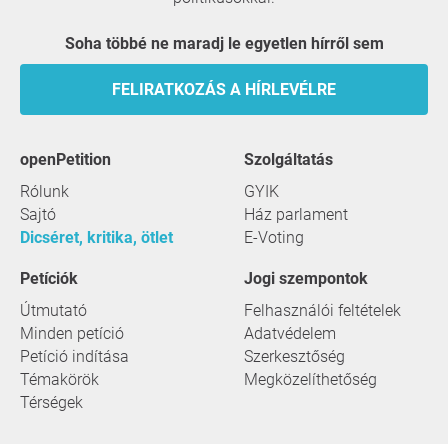
Soha többé ne maradj le egyetlen hírről sem
FELIRATKOZÁS A HÍRLEVÉLRE
openPetition
szolgáltatás
Rólunk
GYIK
Sajtó
Ház parlament
Dicséret, kritika, ötlet
E-Voting
Petíciók
Jogi szempontok
Útmutató
Felhasználói feltételek
Minden petíció
Adatvédelem
Petíció indítása
Szerkesztőség
Témakörök
Megközelíthetőség
Térségek