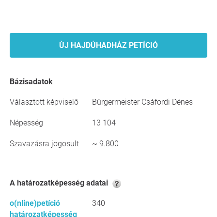
ÙJ HAJDÚHADHÁZ PETÍCIÓ
Bázisadatok
Választott képviselő
Bürgermeister Csáfordi Dénes
Népesség
13 104
Szavazásra jogosult
~ 9.800
A határozatképesség adatai
o(nline)petíció
340
határozatképesség