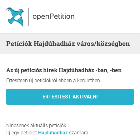
Petíciók Hajdúhadház város/községben
Az új petíciós hírek Hajdúhadház -ban, -ben
Értesítsen új petíciókról ebben a kerületben.
Nincsenek aktuális petíciók.
Írj egy petíciót
Hajdúhadház
számára