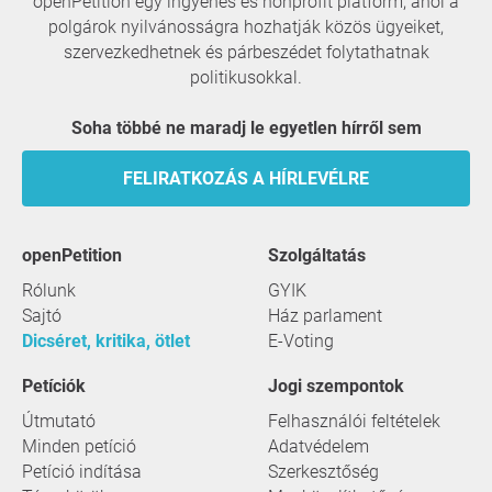
openPetition egy ingyenes és nonprofit platform, ahol a
polgárok nyilvánosságra hozhatják közös ügyeiket,
szervezkedhetnek és párbeszédet folytathatnak
politikusokkal.
Soha többé ne maradj le egyetlen hírről sem
FELIRATKOZÁS A HÍRLEVÉLRE
openPetition
szolgáltatás
Rólunk
GYIK
Sajtó
Ház parlament
Dicséret, kritika, ötlet
E-Voting
Petíciók
Jogi szempontok
Útmutató
Felhasználói feltételek
Minden petíció
Adatvédelem
Petíció indítása
Szerkesztőség