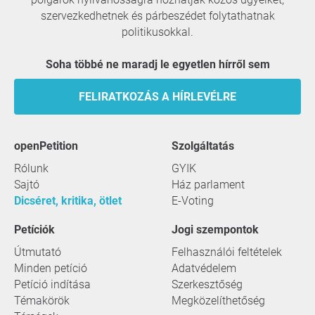
szervezkedhetnek és párbeszédet folytathatnak
politikusokkal.
Soha többé ne maradj le egyetlen hírről sem
FELIRATKOZÁS A HÍRLEVÉLRE
openPetition
szolgáltatás
Rólunk
GYIK
Sajtó
Ház parlament
Dicséret, kritika, ötlet
E-Voting
Petíciók
Jogi szempontok
Útmutató
Felhasználói feltételek
Minden petíció
Adatvédelem
Petíció indítása
Szerkesztőség
Témakörök
Megközelíthetőség