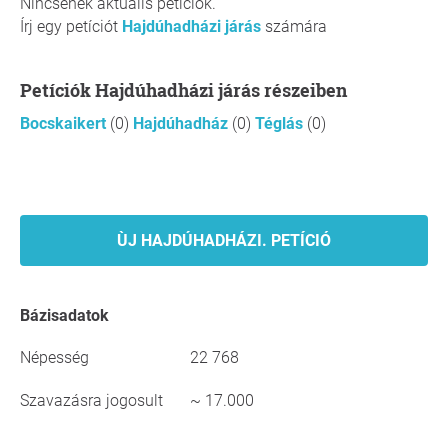
Nincsenek aktuális petíciók.
Írj egy petíciót
Hajdúhadházi járás
számára
Petíciók Hajdúhadházi járás részeiben
Bocskaikert
(0)
Hajdúhadház
(0)
Téglás
(0)
ÙJ HAJDÚHADHÁZI. PETÍCIÓ
Bázisadatok
Népesség
22 768
Szavazásra jogosult
~ 17.000