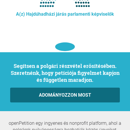
A(z) Hajdúhadházi járás parlamenti képviselők
Segítsen a polgári részvétel erősítésében.
Szeretnénk, hogy petíciója figyelmet kapjon
és független maradjon.
ADOMÁNYOZZON MOST
openPetition egy ingyenes és nonprofit platform, ahol a
polgárok nyilvánosságra hozhatják közös ügyeiket,