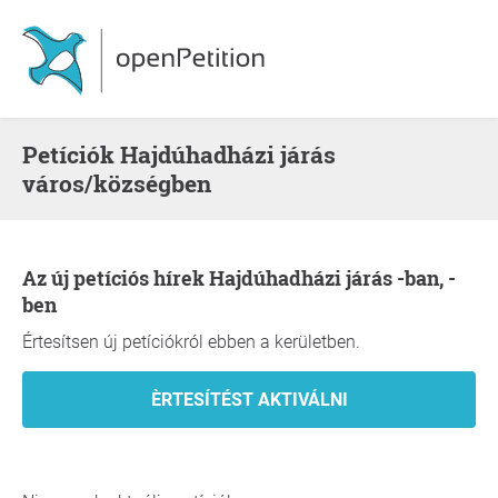
Petíciók Hajdúhadházi járás
város/községben
Az új petíciós hírek Hajdúhadházi járás -ban, -
ben
Értesítsen új petíciókról ebben a kerületben.