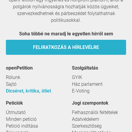
polgárok nyilvánosságra hozhatják közös ügyeiket,
szervezkedhetnek és párbeszédet folytathatnak
politikusokkal.
Soha többé ne maradj le egyetlen hírről sem
FELIRATKOZÁS A HÍRLEVÉLRE
openPetition
szolgáltatás
Rólunk
GYIK
Sajtó
Ház parlament
Dicséret, kritika, ötlet
E-Voting
Petíciók
Jogi szempontok
Útmutató
Felhasználói feltételek
Minden petíció
Adatvédelem
Petíció indítása
Szerkesztőség