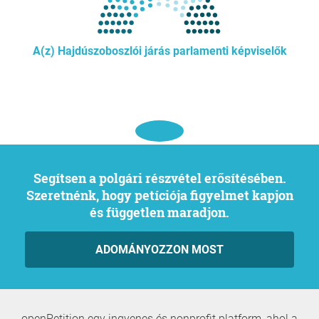
A(z) Hajdúszoboszlói járás parlamenti képviselők
Segítsen a polgári részvétel erősítésében.
Szeretnénk, hogy petíciója figyelmet kapjon
és független maradjon.
ADOMÁNYOZZON MOST
openPetition egy ingyenes és nonprofit platform, ahol a