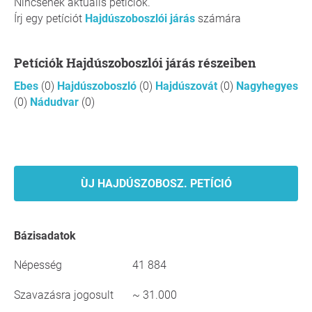
Nincsenek aktuális petíciók.
Írj egy petíciót
Hajdúszoboszlói járás
számára
Petíciók Hajdúszoboszlói járás részeiben
Ebes
(0)
Hajdúszoboszló
(0)
Hajdúszovát
(0)
Nagyhegyes
(0)
Nádudvar
(0)
ÙJ HAJDÚSZOBOSZ. PETÍCIÓ
Bázisadatok
Népesség
41 884
Szavazásra jogosult
~ 31.000