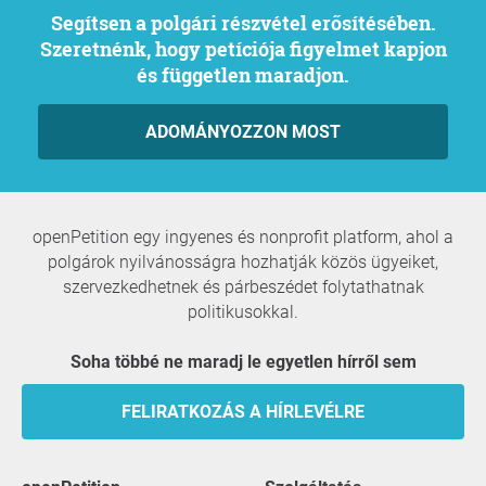
Segítsen a polgári részvétel erősítésében.
Szeretnénk, hogy petíciója figyelmet kapjon
és független maradjon.
ADOMÁNYOZZON MOST
openPetition egy ingyenes és nonprofit platform, ahol a
polgárok nyilvánosságra hozhatják közös ügyeiket,
szervezkedhetnek és párbeszédet folytathatnak
politikusokkal.
Soha többé ne maradj le egyetlen hírről sem
FELIRATKOZÁS A HÍRLEVÉLRE