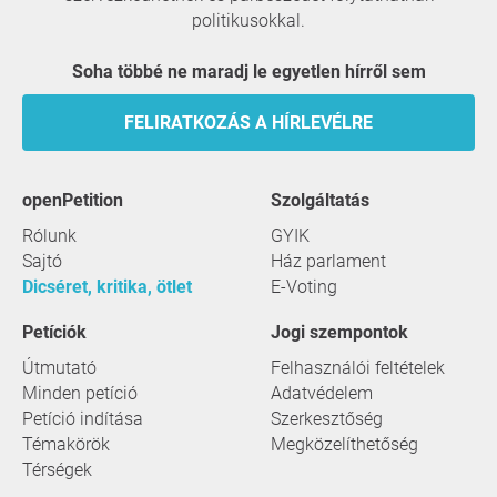
politikusokkal.
Soha többé ne maradj le egyetlen hírről sem
FELIRATKOZÁS A HÍRLEVÉLRE
openPetition
szolgáltatás
Rólunk
GYIK
Sajtó
Ház parlament
Dicséret, kritika, ötlet
E-Voting
Petíciók
Jogi szempontok
Útmutató
Felhasználói feltételek
Minden petíció
Adatvédelem
Petíció indítása
Szerkesztőség
Témakörök
Megközelíthetőség
Térségek