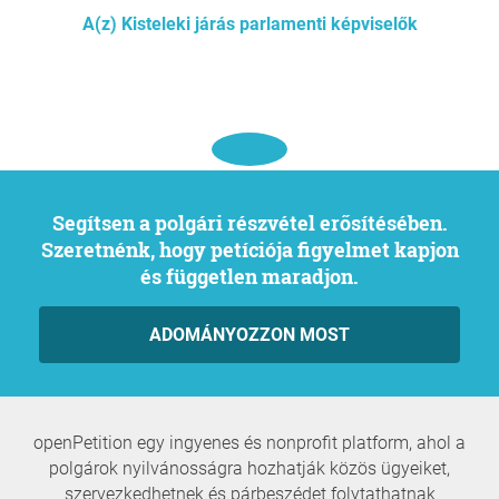
A(z) Kisteleki járás parlamenti képviselők
Segítsen a polgári részvétel erősítésében.
Szeretnénk, hogy petíciója figyelmet kapjon
és független maradjon.
ADOMÁNYOZZON MOST
openPetition egy ingyenes és nonprofit platform, ahol a
polgárok nyilvánosságra hozhatják közös ügyeiket,
szervezkedhetnek és párbeszédet folytathatnak