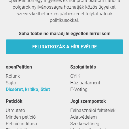
openPetition egy ingyenes és nonprofit platform, ahol a
polgárok nyilvánosságra hozhatják közös ügyeiket,
szervezkedhetnek és párbeszédet folytathatnak
politikusokkal.
Soha többé ne maradj le egyetlen hírről sem
FELIRATKOZÁS A HÍRLEVÉLRE
openPetition
szolgáltatás
Rólunk
GYIK
Sajtó
Ház parlament
Dicséret, kritika, ötlet
E-Voting
Petíciók
Jogi szempontok
Útmutató
Felhasználói feltételek
Minden petíció
Adatvédelem
Petíció indítása
Szerkesztőség