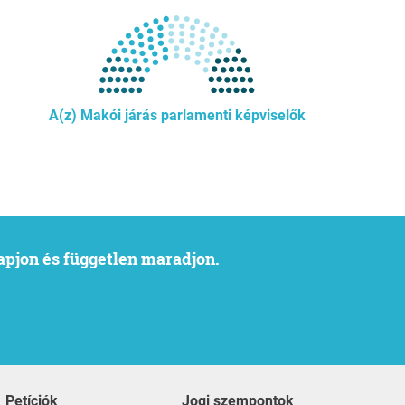
A(z) Makói járás parlamenti képviselők
kapjon és független maradjon.
Petíciók
Jogi szempontok