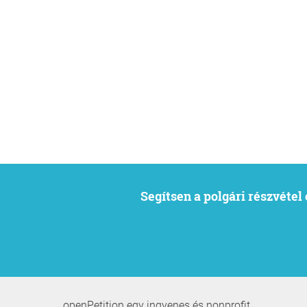
Segítsen a polgári részvéte
openPetition egy ingyenes és nonprofit