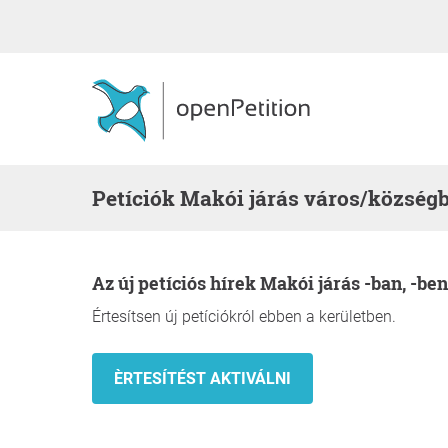
Petíciók Makói járás város/község
Az új petíciós hírek Makói járás -ban, -ben
Értesítsen új petíciókról ebben a kerületben.