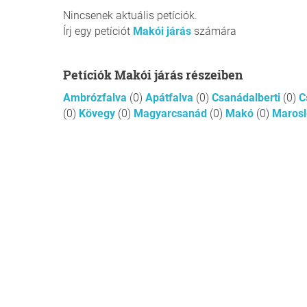
Nincsenek aktuális petíciók.
Írj egy petíciót
Makói járás
számára
Petíciók Makói járás részeiben
Ambrózfalva
(0)
Apátfalva
(0)
Csanádalberti
(0)
C
(0)
Kövegy
(0)
Magyarcsanád
(0)
Makó
(0)
Marosl