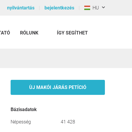
nyilvántartás
bejelentkezés
HU
TATÓ
RÓLUNK
ÍGY SEGÍTHET
ÙJ MAKÓI JÁRÁS PETÍCIÓ
Bázisadatok
Népesség
41 428