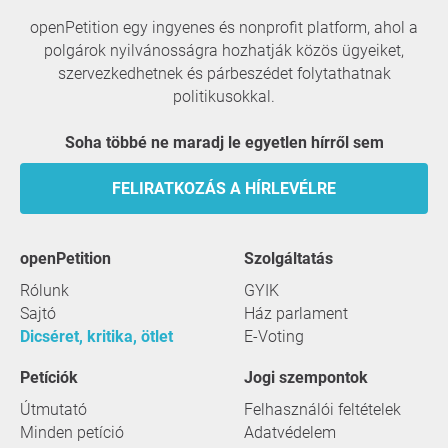
openPetition egy ingyenes és nonprofit platform, ahol a
polgárok nyilvánosságra hozhatják közös ügyeiket,
szervezkedhetnek és párbeszédet folytathatnak
politikusokkal.
Soha többé ne maradj le egyetlen hírről sem
FELIRATKOZÁS A HÍRLEVÉLRE
openPetition
szolgáltatás
Rólunk
GYIK
Sajtó
Ház parlament
Dicséret, kritika, ötlet
E-Voting
Petíciók
Jogi szempontok
Útmutató
Felhasználói feltételek
Minden petíció
Adatvédelem