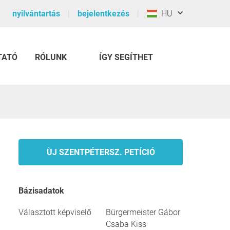
nyilvántartás
bejelentkezés
HU
TATÓ
RÓLUNK
ÍGY SEGÍTHET
ÙJ SZENTPÉTERSZ. PETÍCIÓ
Bázisadatok
Választott képviselő
Bürgermeister Gábor
Csaba Kiss