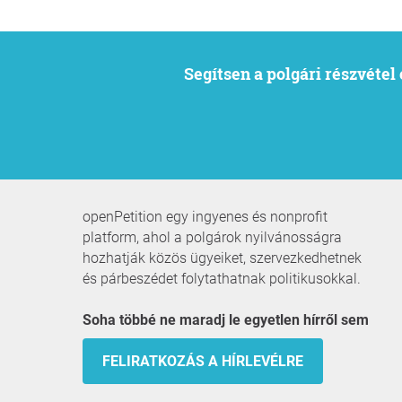
Segítsen a polgári részvéte
openPetition egy ingyenes és nonprofit
platform, ahol a polgárok nyilvánosságra
hozhatják közös ügyeiket, szervezkedhetnek
és párbeszédet folytathatnak politikusokkal.
Soha többé ne maradj le egyetlen hírről sem
FELIRATKOZÁS A HÍRLEVÉLRE