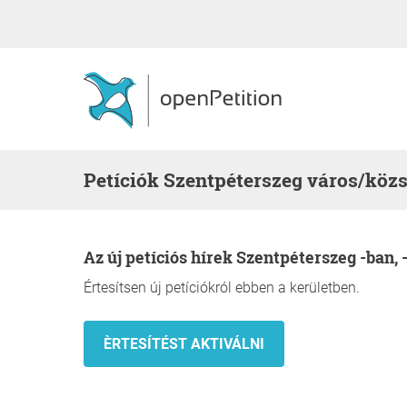
Petíciók Szentpéterszeg város/köz
Az új petíciós hírek Szentpéterszeg -ban, 
Értesítsen új petíciókról ebben a kerületben.