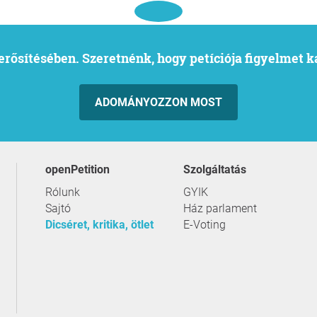
l erősítésében. Szeretnénk, hogy petíciója figyelmet 
ADOMÁNYOZZON MOST
openPetition
szolgáltatás
Rólunk
GYIK
Sajtó
Ház parlament
Dicséret, kritika, ötlet
E-Voting