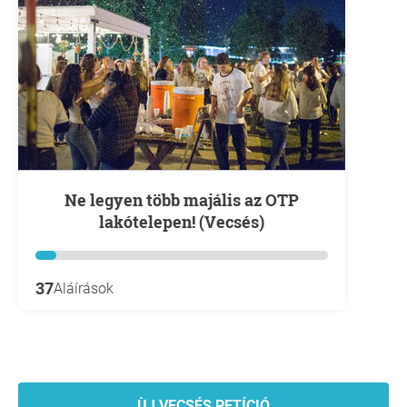
Ne legyen több majális az OTP
lakótelepen! (Vecsés)
37
Aláírások
ÙJ VECSÉS PETÍCIÓ