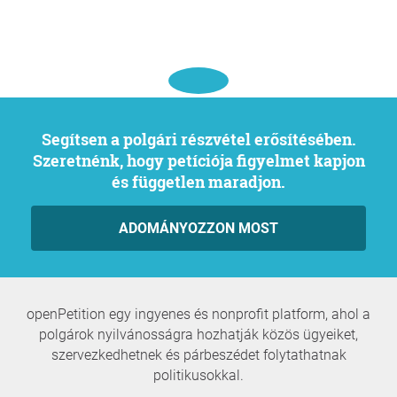
Segítsen a polgári részvétel erősítésében.
Szeretnénk, hogy petíciója figyelmet kapjon
és független maradjon.
ADOMÁNYOZZON MOST
openPetition egy ingyenes és nonprofit platform, ahol a
polgárok nyilvánosságra hozhatják közös ügyeiket,
szervezkedhetnek és párbeszédet folytathatnak
politikusokkal.