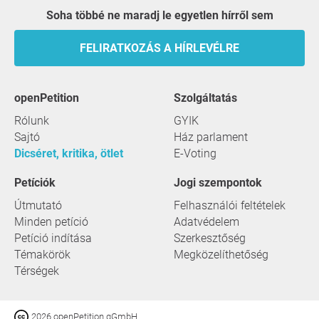
Soha többé ne maradj le egyetlen hírről sem
FELIRATKOZÁS A HÍRLEVÉLRE
openPetition
szolgáltatás
Rólunk
GYIK
Sajtó
Ház parlament
Dicséret, kritika, ötlet
E-Voting
Petíciók
Jogi szempontok
Útmutató
Felhasználói feltételek
Minden petíció
Adatvédelem
Petíció indítása
Szerkesztőség
Témakörök
Megközelíthetőség
Térségek
2026 openPetition gGmbH