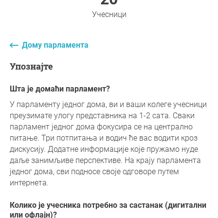
Учесници
Дому парламента
Упознајте
Шта је домаћи парламент?
У парламенту једног дома, ви и ваши колеге учесници
преузимате улогу представника на 1-2 сата. Сваки
парламент једног дома фокусира се на централно
питање. Три потпитања и водич ће вас водити кроз
дискусију. Додатне информације које пружамо нуде
даље занимљиве перспективе. На крају парламента
једног дома, сви подносе своје одговоре путем
интернета.
Колико је учесника потребно за састанак (дигитални
или офлајн)?