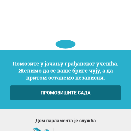
Помозите у јачању грађанског учешћа.
Желимо да се ваше бриге чују, а да
притом останемо независни.
ПРОМОВИШИТЕ САДА
Дом парламента је служба