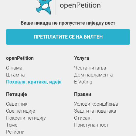
Више никада не пропустите ниједну вест
ПРЕТПЛАТИТЕ СЕ НА БИЛТЕН
openPetition
услуга
О нама
Честа питања
Штампа
Дом парламента
Похвала, критика, идеја
E-Voting
Петиције
Правни
Саветник
Услови коришћења
Све петиције
Заштита података
Покрени петицију
Отисак
Теме
Приступачност
Региони