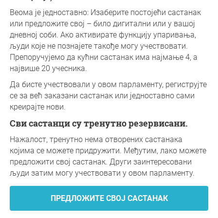
Веома је једноставно: Изаберите постојећи састанак
или предложите свој – било дигитални или у вашој
дневној соби. Ако активирате функцију упаривања,
људи које не познајете такође могу учествовати.
Препоручујемо да кућни састанак има најмање 4, а
највише 20 учесника.
Да бисте учествовали у овом парламенту, региструјте
се за већ заказани састанак или једноставно сами
креирајте нови.
Сви састанци су тренутно резервисани.
Нажалост, тренутно нема отворених састанака
којима се можете придружити. Међутим, лако можете
предложити свој састанак. Други заинтересовани
људи затим могу учествовати у овом парламенту.
ПРЕДЛОЖИТЕ СВОЈ САСТАНАК