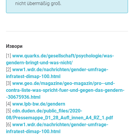
nicht übermäßig groß.
Извори
www.quarks.de/gesellschaft/psychologie/was-
gendern-bringt-und-was-nicht/
www1.wdr.de/nachrichten/gender-umfrage-
infratest-dimap-100.html
www.geo.de/magazine/geo-magazin/pro--und-
contra-liste-was-spricht-fuer-und-gegen-das-gendern-
-30675936.html
www.lpb-bw.de/gendern
cdn.duden.de/public_files/2020-
08/Pressemappe_D1_28_Aufl_innen_A4_RZ_1.pdf
www1.wdr.de/nachrichten/gender-umfrage-
infratest-dimap-100.html