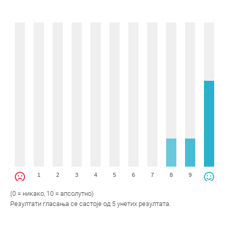
1
2
3
4
5
6
7
8
9
(0 = никако, 10 = апсолутно)
Резултати гласања се састоје од 5 унетих резултата.