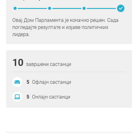
Овај Дом Парламента је коначно решен. Сада
погледајте резултате и изјаве политичких
лидера.
10
завршени састанци
5
Офлајн састанци
5
Онлајн састанци