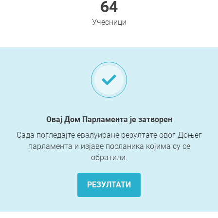
64
Учесници
Овај Дом Парламента је затворен
Сада погледајте евалуиране резултате овог Доњег
парламента и изјаве посланика којима су се
обратили.
РЕЗУЛТАТИ