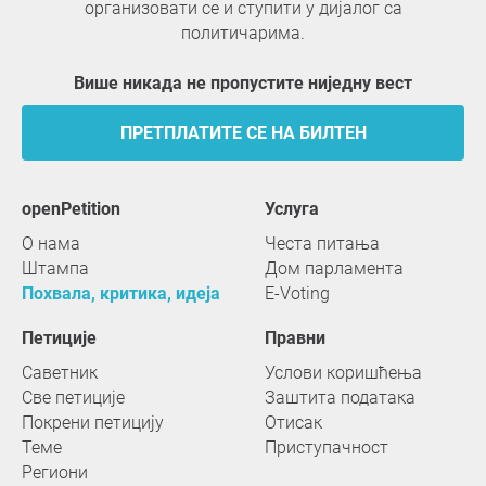
организовати се и ступити у дијалог са
политичарима.
Више никада не пропустите ниједну вест
ПРЕТПЛАТИТЕ СЕ НА БИЛТЕН
openPetition
услуга
О нама
Честа питања
Штампа
Дом парламента
Похвала, критика, идеја
E-Voting
Петиције
Правни
Саветник
Услови коришћења
Све петиције
Заштита података
Покрени петицију
Отисак
Теме
Приступачност
Региони