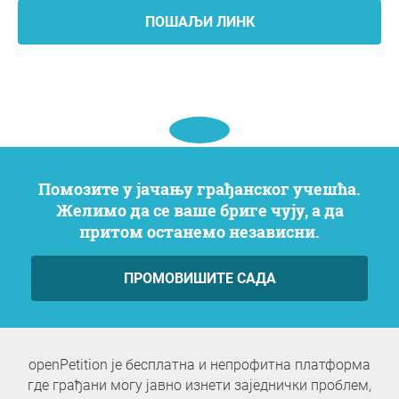
ПОШАЉИ ЛИНК
Помозите у јачању грађанског учешћа.
Желимо да се ваше бриге чују, а да
притом останемо независни.
ПРОМОВИШИТЕ САДА
openPetition је бесплатна и непрофитна платформа
где грађани могу јавно изнети заједнички проблем,