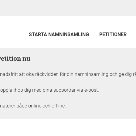
STARTA NAMNINSAMLING
PETITIONER
Petition nu
adsfritt att öka räckvidden för din namninsamling och ge dig r
oppla ihop dig med dina supportrar via e-post.
naturer både online och offline.
tällningen