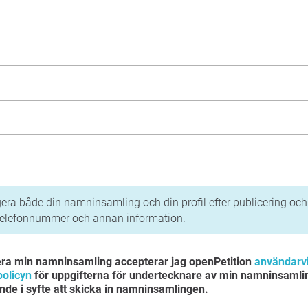
tegritetspolicy
era både din namninsamling och din profil efter publicering och l
telefonnummer och annan information.
era min namninsamling accepterar jag openPetition
användarvi
policyn
för uppgifterna för undertecknare av min namninsamli
gande i syfte att skicka in namninsamlingen.