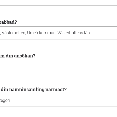
drabbad?
 om din ansökan?
ör din namninsamling närmast?