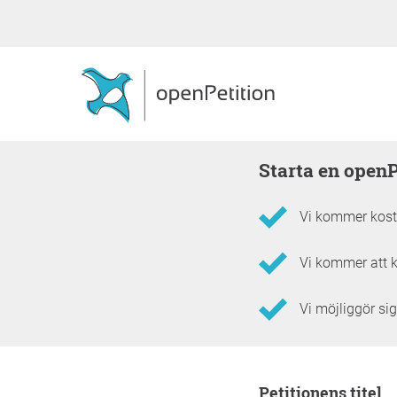
Starta en open
Vi kommer kostn
Vi kommer att k
Vi möjliggör sig
Information om frams
Petitionens titel