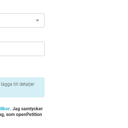
ägga till detaljer
llkor
. Jag samtycker
ng, som openPetition