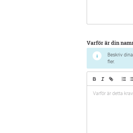
Varför är din na
Beskriv dina
fler.