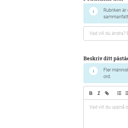
Rubriken är 
sammanfatta
Beskriv ditt påst
Fler människ
ord.