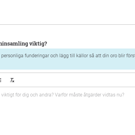
mninsamling viktig?
 personliga funderingar och lägg till källor så att din oro blir för