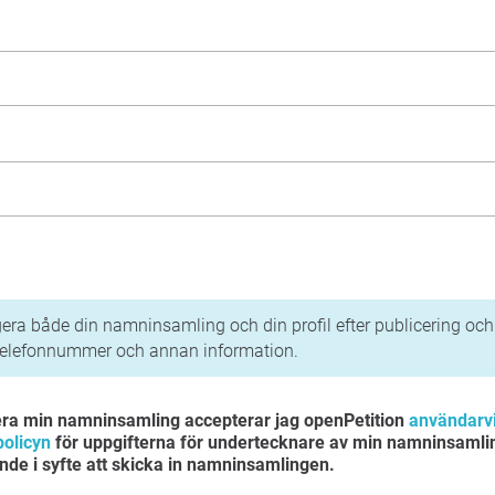
tegritetspolicy
era både din namninsamling och din profil efter publicering och l
telefonnummer och annan information.
era min namninsamling accepterar jag openPetition
användarvi
policyn
för uppgifterna för undertecknare av min namninsamli
gande i syfte att skicka in namninsamlingen.