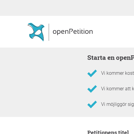
Starta en open
Vi kommer kostn
Vi kommer att k
Vi möjliggör sig
Information om frams
Petitionens titel