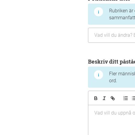
Rubriken är 
sammanfatta
Beskriv ditt påst
Fler människ
ord.