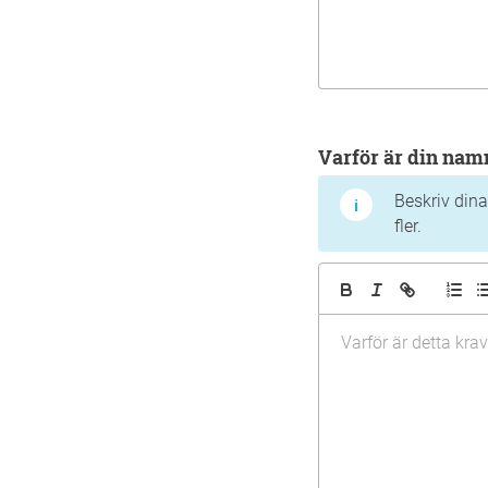
Varför är din na
Beskriv dina
fler.