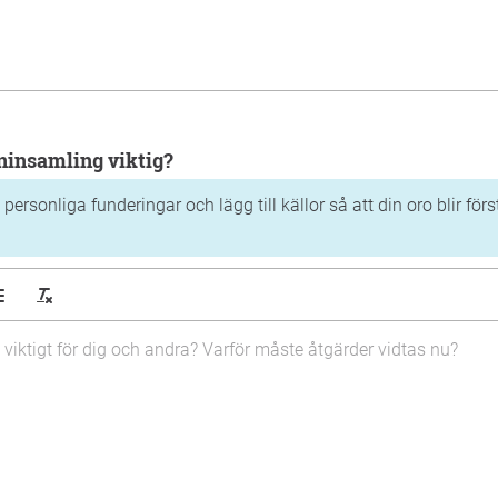
mninsamling viktig?
 personliga funderingar och lägg till källor så att din oro blir för