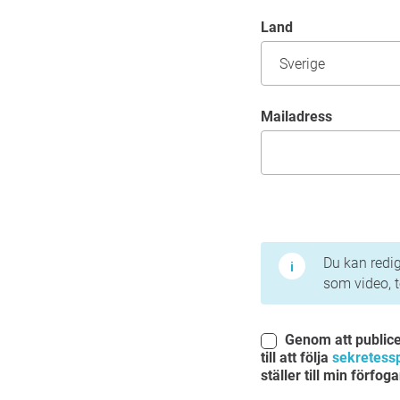
Land
mailadress
Användarvillkor och in
Du kan redig
som video, 
Genom att public
till att följa
sekretess
ställer till min förfo