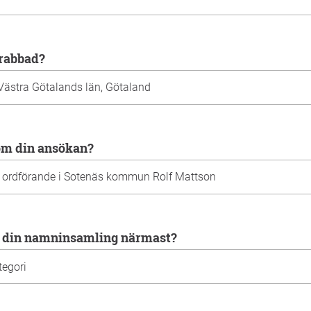
drabbad?
 om din ansökan?
ör din namninsamling närmast?