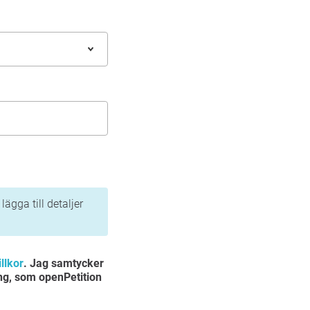
ägga till detaljer
llkor
. Jag samtycker
ng, som openPetition