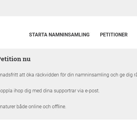
STARTA NAMNINSAMLING
PETITIONER
Petition nu
adsfritt att öka räckvidden för din namninsamling och ge dig r
oppla ihop dig med dina supportrar via e-post.
naturer både online och offline.
tällningen