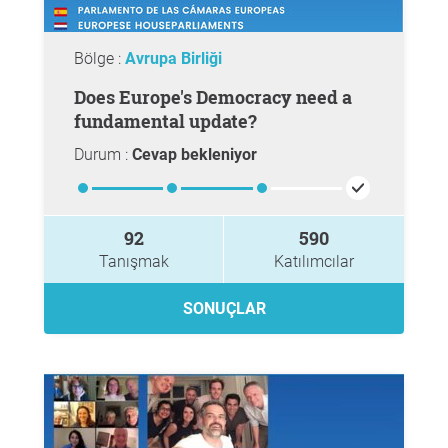
Bölge :
Avrupa Birliği
Does Europe's Democracy need a
fundamental update?
Durum :
Cevap bekleniyor
92
590
Tanışmak
Katılımcılar
SONUÇLAR