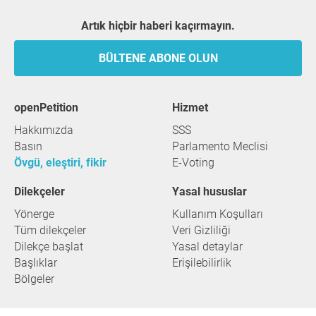
Artık hiçbir haberi kaçırmayın.
BÜLTENE ABONE OLUN
openPetition
hizmet
Hakkımızda
SSS
Basın
Parlamento Meclisi
Övgü, eleştiri, fikir
E-Voting
Dilekçeler
Yasal hususlar
Yönerge
Kullanım Koşulları
Tüm dilekçeler
Veri Gizliliği
Dilekçe başlat
Yasal detaylar
Başlıklar
Erişilebilirlik
Bölgeler