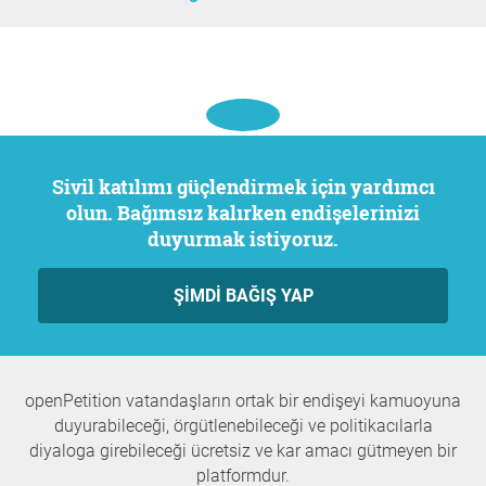
Sivil katılımı güçlendirmek için yardımcı
olun. Bağımsız kalırken endişelerinizi
duyurmak istiyoruz.
ŞIMDI BAĞIŞ YAP
openPetition vatandaşların ortak bir endişeyi kamuoyuna
duyurabileceği, örgütlenebileceği ve politikacılarla
diyaloga girebileceği ücretsiz ve kar amacı gütmeyen bir
platformdur.