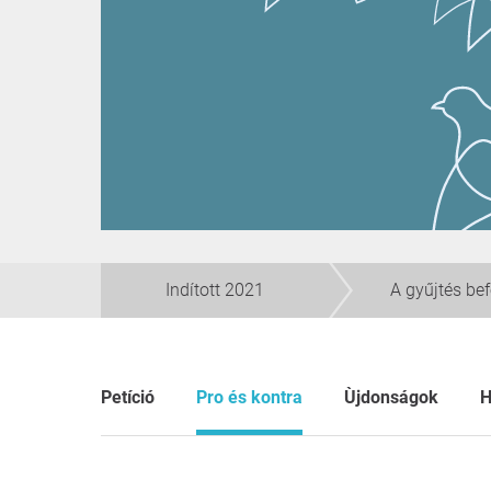
Indított 2021
A gyűjtés be
Petíció
Pro és kontra
Ùjdonságok
H