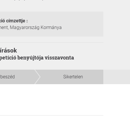
ció címzettje :
ment, Magyarország Kormánya
írások
a petíció benyújtója visszavonta
rbeszéd
Sikertelen