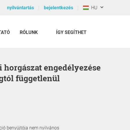
nyilvántartás
bejelentkezés
HU
TATÓ
RÓLUNK
ÍGY SEGÍTHET
gtól függetlenül
íció benyújtója nem nyilvános