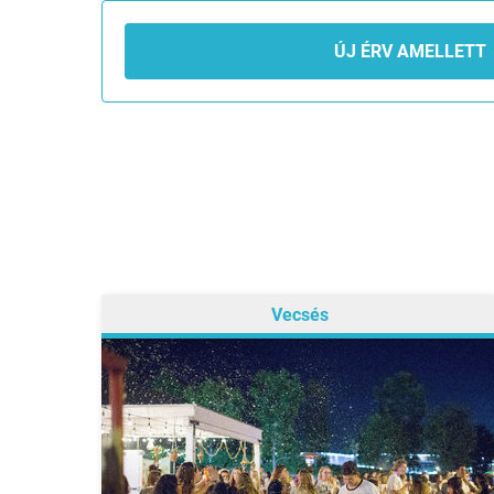
ÚJ ÉRV AMELLETT
Vecsés