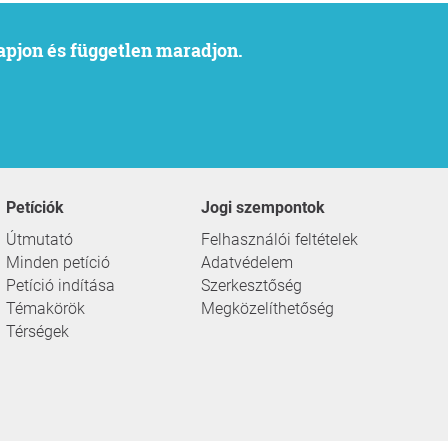
kapjon és független maradjon.
Petíciók
Jogi szempontok
Útmutató
Felhasználói feltételek
Minden petíció
Adatvédelem
Petíció indítása
Szerkesztőség
Témakörök
Megközelíthetőség
Térségek