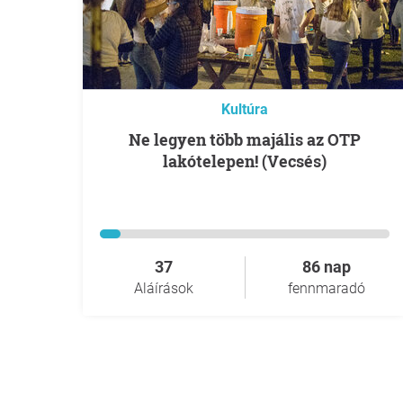
Kultúra
Ne legyen több majális az OTP
lakótelepen! (Vecsés)
37
86 nap
Aláírások
fennmaradó