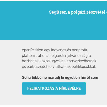
Segítsen a polgári részvéte
openPetition egy ingyenes és nonprofit
platform, ahol a polgárok nyilvánosságra
hozhatják közös ügyeiket, szervezkedhetnek
és párbeszédet folytathatnak politikusokkal.
Soha többé ne maradj le egyetlen hírről sem
FELIRATKOZÁS A HÍRLEVÉLRE