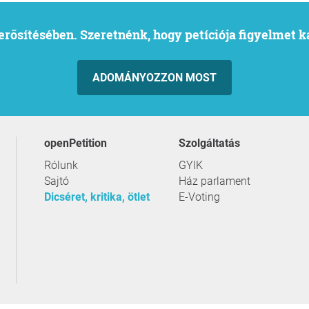
l erősítésében. Szeretnénk, hogy petíciója figyelmet 
ADOMÁNYOZZON MOST
openPetition
szolgáltatás
Rólunk
GYIK
Sajtó
Ház parlament
Dicséret, kritika, ötlet
E-Voting