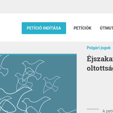
PETÍCIÓ INDÍTÁSA
PETÍCIÓK
ÚTMU
Polgári jogok
Éjszakai horgászat engedélyezése
oltottsá
A pet