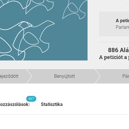
A petí
Parla
886 Alá
A petíciót 
fejeződött
Benyújtott
Pá
467
ozzászólások:
Statisztika