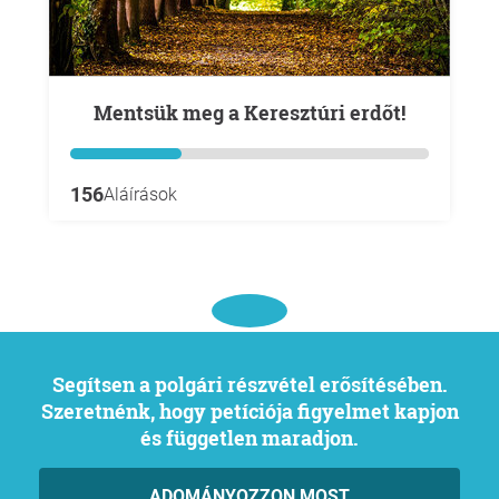
Mentsük meg a Keresztúri erdőt!
156
Aláírások
Segítsen a polgári részvétel erősítésében.
Szeretnénk, hogy petíciója figyelmet kapjon
és független maradjon.
ADOMÁNYOZZON MOST