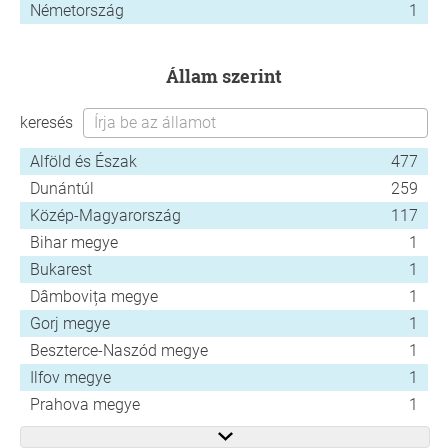
Németország
1
állam szerint
keresés
Alföld és Észak
477
Dunántúl
259
Közép-Magyarország
117
Bihar megye
1
Bukarest
1
Dâmbovița megye
1
Gorj megye
1
Beszterce-Naszód megye
1
Ilfov megye
1
Prahova megye
1