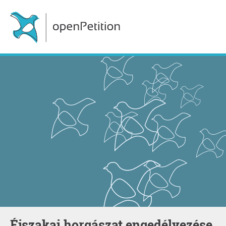
Éjszakai horgászat engedélyezése