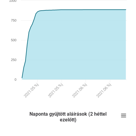
1000
750
500
250
0
2021.05.%j
2021.06.%j
2021.05.%j
2021.06.%j
Naponta gyűjtött aláírások (2 héttel
ezelőtt)