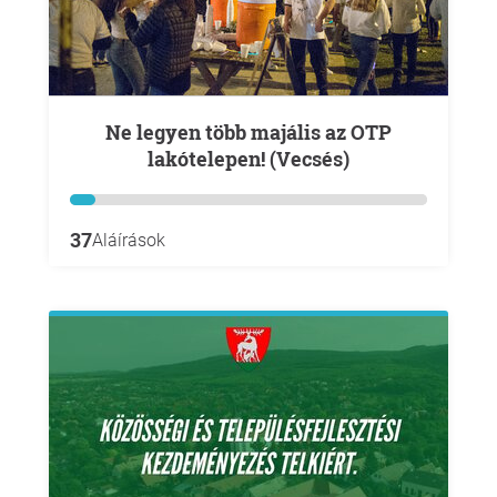
Ne legyen több majális az OTP
lakótelepen! (Vecsés)
37
Aláírások