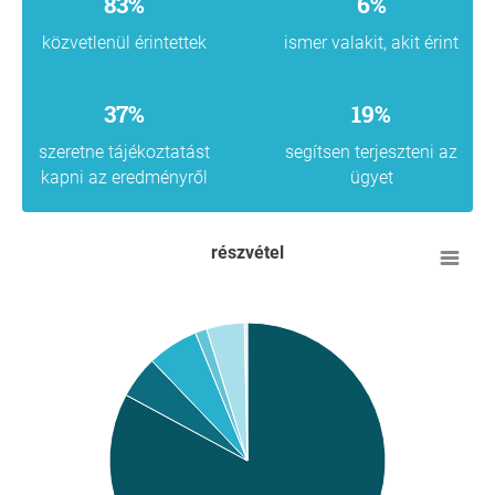
83%
6%
közvetlenül érintettek
ismer valakit, akit érint
37%
19%
szeretne tájékoztatást
segítsen terjeszteni az
kapni az eredményről
ügyet
részvétel