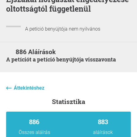
oltottságtól függetlenül
A petíció benyújtója nem nyilvános
886 Aláírások
A petíciót a petíció benyújtója visszavonta
Áttekintéshez
statisztika
886
883
Összes aláírás
aláírások