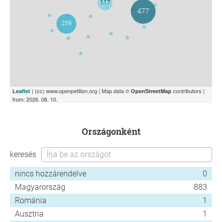
| (cc) www.openpetition.org | Map data ©
contributors |
Leaflet
OpenStreetMap
from: 2026. 08. 10.
országonként
keresés
nincs hozzárendelve
0
Magyarország
883
Románia
1
Ausztria
1