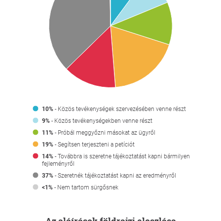
10%
- Közös tevékenységek szervezésében venne részt
9%
- Közös tevékenységekben venne részt
11%
- Próbál meggyőzni másokat az ügyről
19%
- Segítsen terjeszteni a petíciót
14%
- Továbbra is szeretne tájékoztatást kapni bármilyen
fejleményről
37%
- Szeretnék tájékoztatást kapni az eredményről
<1%
- Nem tartom sürgősnek
Az aláírások földrajzi eloszlása