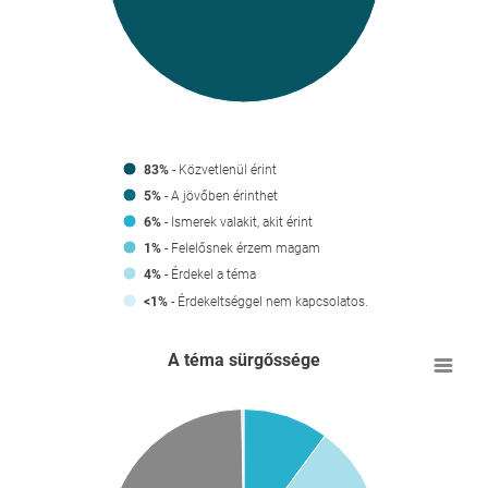
83%
- Közvetlenül érint
5%
- A jövőben érinthet
6%
- Ismerek valakit, akit érint
1%
- Felelősnek érzem magam
- Érdekel a téma
4%
- Érdekeltséggel nem kapcsolatos.
<1%
A téma sürgőssége