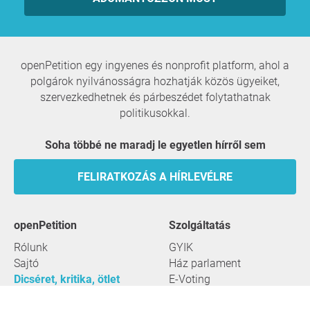
openPetition egy ingyenes és nonprofit platform, ahol a
polgárok nyilvánosságra hozhatják közös ügyeiket,
szervezkedhetnek és párbeszédet folytathatnak
politikusokkal.
Soha többé ne maradj le egyetlen hírről sem
FELIRATKOZÁS A HÍRLEVÉLRE
openPetition
szolgáltatás
Rólunk
GYIK
Sajtó
Ház parlament
Dicséret, kritika, ötlet
E-Voting
Petíciók
Jogi szempontok