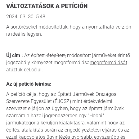
VÁLTOZTATÁSOK A PETÍCIÓN
2024. 03. 30. 5:48
A sortöréseket módosítottuk, hogy a nyomtatható verzión
is ideális legyen.
Új cím :
Az épített,
átépített,
módosított járműveket érintő
jogszabály környezet
megreformálása
megreformálását
a
tűztük
cél.
célul.
Az új petíció leírása:
A petíció célja, hogy az Épített Járművek Országos
Szervezete Egyesület (ÉJOSZ) mint érdekvédelmi
szervezet eljárjon az ügyben, hogy az épített járművek
számára a hazai jogrendszerben egy "Hobbi"
járműkategória kerüljön kialakításra, valamint hogy az
építés, átalakítás során az engedélyeztetési eljárás és az
ezzel kapcsolatos ügyintézés gyorsabb, egyszerűbb és