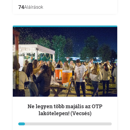
74
Aláírások
Ne legyen több majális az OTP
lakótelepen! (Vecsés)