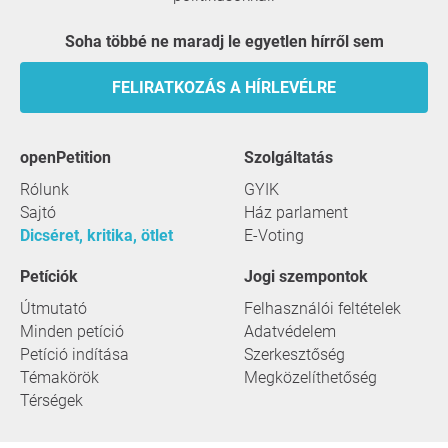
Soha többé ne maradj le egyetlen hírről sem
FELIRATKOZÁS A HÍRLEVÉLRE
openPetition
szolgáltatás
Rólunk
GYIK
Sajtó
Ház parlament
Dicséret, kritika, ötlet
E-Voting
Petíciók
Jogi szempontok
Útmutató
Felhasználói feltételek
Minden petíció
Adatvédelem
Petíció indítása
Szerkesztőség
Témakörök
Megközelíthetőség
Térségek