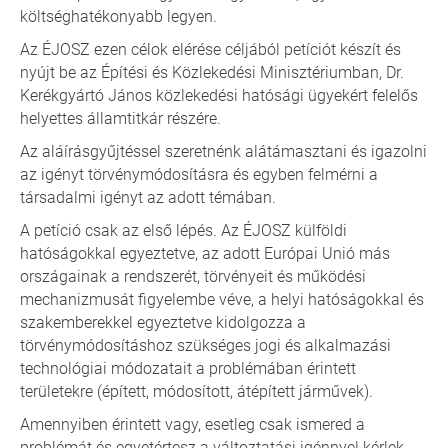
költséghatékonyabb legyen.
Az ÉJOSZ ezen célok elérése céljából petíciót készít és
nyújt be az Építési és Közlekedési Minisztériumban, Dr.
Kerékgyártó János közlekedési hatósági ügyekért felelős
helyettes államtitkár részére.
Az aláírásgyűjtéssel szeretnénk alátámasztani és igazolni
az igényt törvénymódosításra és egyben felmérni a
társadalmi igényt az adott témában.
A petíció csak az első lépés. Az ÉJOSZ külföldi
hatóságokkal egyeztetve, az adott Európai Unió más
országainak a rendszerét, törvényeit és működési
mechanizmusát figyelembe véve, a helyi hatóságokkal és
szakemberekkel egyeztetve kidolgozza a
törvénymódosításhoz szükséges jogi és alkalmazási
technológiai módozatait a problémában érintett
területekre (épített, módosított, átépített járművek).
Amennyiben érintett vagy, esetleg csak ismered a
problémát és egyetértesz a változtatási igénnyel kérlek