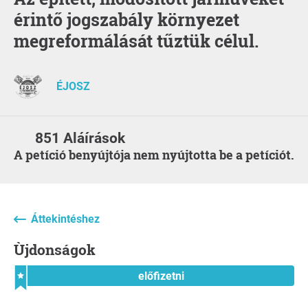
érintő jogszabály környezet
megreformálását tűztük célul.
ÉJOSZ
851 Aláírások
A petíció benyújtója nem nyújtotta be a petíciót.
Áttekintéshez
Ùjdonságok
előfizetni