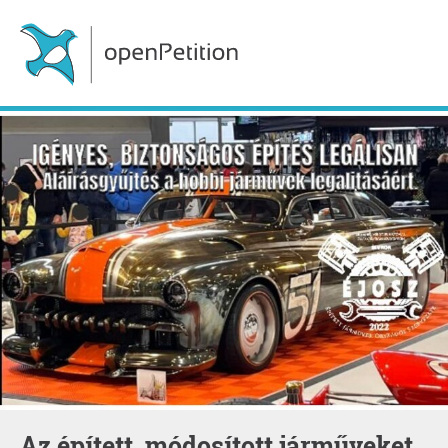
Az épített, módosított járműveket