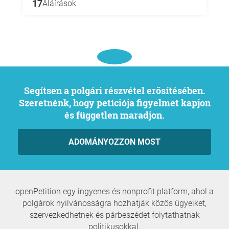
17
Aláírások
Segítsen a polgári részvétel erősítésében.
Szeretnénk, hogy petíciója figyelmet kapjon
és független maradjon.
ADOMÁNYOZZON MOST
openPetition egy ingyenes és nonprofit platform, ahol a
polgárok nyilvánosságra hozhatják közös ügyeiket,
szervezkedhetnek és párbeszédet folytathatnak
politikusokkal.