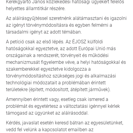
Kerékgyártó János közlekedési hatósági ügyekért felelős
helyettes államtitkár részére.
Az aláírásgyűjtéssel szeretnénk alátámasztani és igazolni
az igényt törvénymódosításra és egyben felmérni a
társadalmi igényt az adott témában.
A petíció csak az első lépés. Az ÉJOSZ külföldi
hatóságokkal egyeztetve, az adott Európai Unió más
országainak a rendszerét, törvényeit és működési
mechanizmusát figyelembe véve, a helyi hatóságokkal és
szakemberekkel egyeztetve kidolgozza a
törvénymódosításhoz szükséges jogi és alkalmazási
technológiai módozatait a problémában érintett
területekre (épített, módosított, átépített járművek).
Amennyiben érintett vagy, esetleg csak ismered a
problémát és egyetértesz a változtatási igénnyel kérlek
támogasd az ügyünket az aláírásoddal.
Kérdés, javaslat esetén keresd bátran az egyesületünket,
vedd fel velünk a kapcsolatot emailben az