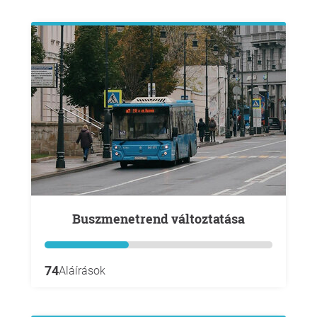
Buszmenetrend változtatása
74
Aláírások