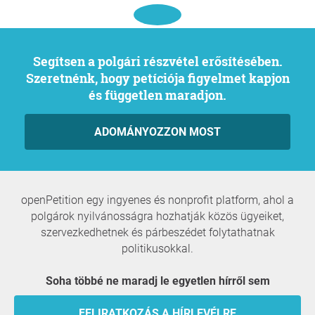
Segítsen a polgári részvétel erősítésében.
Szeretnénk, hogy petíciója figyelmet kapjon
és független maradjon.
ADOMÁNYOZZON MOST
openPetition egy ingyenes és nonprofit platform, ahol a
polgárok nyilvánosságra hozhatják közös ügyeiket,
szervezkedhetnek és párbeszédet folytathatnak
politikusokkal.
Soha többé ne maradj le egyetlen hírről sem
FELIRATKOZÁS A HÍRLEVÉLRE