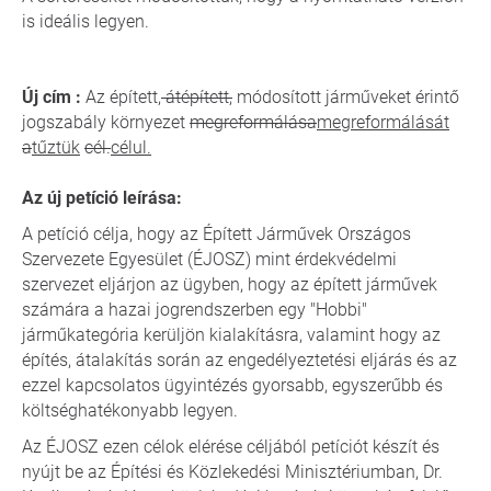
is ideális legyen.
Új cím :
Az épített,
átépített,
módosított járműveket érintő
jogszabály környezet
megreformálása
megreformálását
a
tűztük
cél.
célul.
Az új petíció leírása:
A petíció célja, hogy az Épített Járművek Országos
Szervezete Egyesület (ÉJOSZ) mint érdekvédelmi
szervezet eljárjon az ügyben, hogy az épített járművek
számára a hazai jogrendszerben egy "Hobbi"
járműkategória kerüljön kialakításra, valamint hogy az
építés, átalakítás során az engedélyeztetési eljárás és az
ezzel kapcsolatos ügyintézés gyorsabb, egyszerűbb és
költséghatékonyabb legyen.
Az ÉJOSZ ezen célok elérése céljából petíciót készít és
nyújt be az Építési és Közlekedési Minisztériumban, Dr.