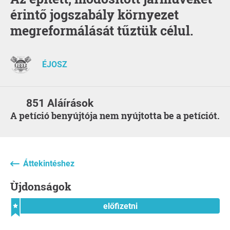
érintő jogszabály környezet
megreformálását tűztük célul.
ÉJOSZ
851 Aláírások
A petíció benyújtója nem nyújtotta be a petíciót.
Áttekintéshez
Ùjdonságok
előfizetni