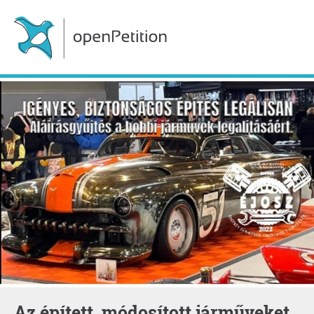
Az épített, módosított járműveket