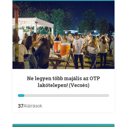
Ne legyen több majális az OTP
lakótelepen! (Vecsés)
37
Aláírások