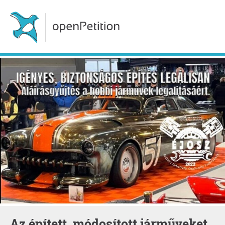
Az épített, módosított járműveket