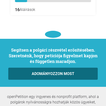
16
Aláírások
Segítsen a polgári részvétel erősítésében.
Szeretnénk, hogy petíciója figyelmet kapjon
és független maradjon.
ADOMÁNYOZZON MOST
openPetition egy ingyenes és nonprofit platform, ahol a
polgárok nyilvánosságra hozhatják közös ügyeiket,