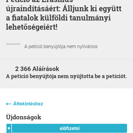
újraindításáért: Álljunk ki együtt
a fiatalok külföldi tanulmányi
lehetőségeiért!
A petíció benyújtója nem nyilvános
2 366 Aláírások
A petíció benyújtója nem nyújtotta be a petíciót.
Áttekintéshez
Ùjdonságok
előfizetni