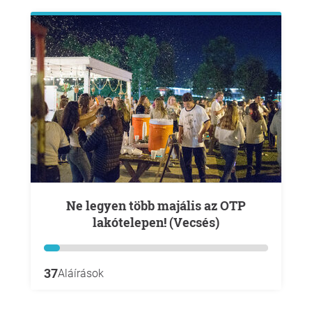
Ne legyen több majális az OTP
lakótelepen! (Vecsés)
37
Aláírások