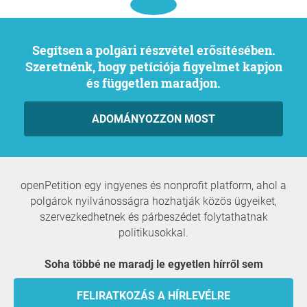
Segítsen a polgári részvétel erősítésében.
Szeretnénk, hogy petíciója figyelmet kapjon
és független maradjon.
ADOMÁNYOZZON MOST
openPetition egy ingyenes és nonprofit platform, ahol a
polgárok nyilvánosságra hozhatják közös ügyeiket,
szervezkedhetnek és párbeszédet folytathatnak
politikusokkal.
Soha többé ne maradj le egyetlen hírről sem
FELIRATKOZÁS A HÍRLEVÉLRE