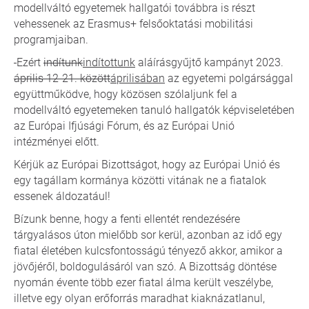
modellváltó egyetemek hallgatói továbbra is részt
vehessenek az Erasmus+ felsőoktatási mobilitási
programjaiban.
Ezért
indítunk
indítottunk
aláírásgyűjtő kampányt 2023.
április 12-21. között
áprilisában
az egyetemi polgársággal
együttműködve, hogy közösen szólaljunk fel a
modellváltó egyetemeken tanuló hallgatók képviseletében
az Európai Ifjúsági Fórum, és az Európai Unió
intézményei előtt.
Kérjük az Európai Bizottságot, hogy az Európai Unió és
egy tagállam kormánya közötti vitának ne a fiatalok
essenek áldozatául!
Bízunk benne, hogy a fenti ellentét rendezésére
tárgyalásos úton mielőbb sor kerül, azonban az idő egy
fiatal életében kulcsfontosságú tényező akkor, amikor a
jövőjéről, boldogulásáról van szó. A Bizottság döntése
nyomán évente több ezer fiatal álma került veszélybe,
illetve egy olyan erőforrás maradhat kiaknázatlanul,