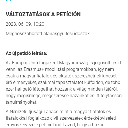
VÁLTOZTATÁSOK A PETÍCIÓN
2023. 06. 09. 10:20
Meghosszabbított aláírásgyűjtési időszak.
Az új petíció leírása:
Az Európai Unió tagjaként Magyarország is jogosult részt
venni az Erasmus+ mobilitási programokban, így nem
csak a magyar fiatalok és oktatók szerezhetnek kincset
érő élményeket, szakmai tapasztalatot külföldön, de több
ezer hallgató látogathat hozzánk a világ minden tájáról,
hogy megismerje, megszeresse hazánkat és itt folytasson
tanulmányokat.
A Nemzeti Ifjúsági Tanács mint a magyar fiatalok és
fiatalokkal foglalkozó civil szervezetek érdekképviseleti
ernyőszervezete petíciót indít azért, hogy a hazai