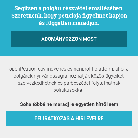
Segítsen a polgári részvétel erősítésében.
Szeretnénk, hogy petíciója figyelmet kapjon
és független maradjon.
ADOMÁNYOZZON MOST
openPetition egy ingyenes és nonprofit platform, ahol a
polgárok nyilvánosságra hozhatják közös ügyeiket,
szervezkedhetnek és párbeszédet folytathatnak
politikusokkal.
Soha többé ne maradj le egyetlen hírről sem
FELIRATKOZÁS A HÍRLEVÉLRE