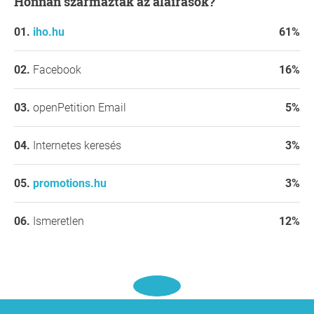
Honnan származtak az aláírások?
kapott igazi gellert!
Tisztelettel:
iho.hu
61%
Németh Kristóf
Facebook
16%
openPetition Email
5%
Internetes keresés
3%
promotions.hu
3%
Ismeretlen
12%