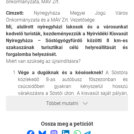
önkormányzata, MÁV Zrt.
Címzett:
Nyíregyháza Megyei Jogú Város
Önkormányzata és a MÁV Zrt. Vezetősége
Mi, alulírott nyíregyházi lakosok és a városunkat
kedvelő turisták, kezdeményezzük a Nyírvidéki Kisvasút
Nyíregyháza – Sóstógyógyfürdő közötti 8 km-es
szakaszának turisztikai célú helyreállítását és
forgalomba helyezését.
Miért van szükség az újraindításra?
Vége a dugóknak és a késéseknek!
A Sóstóra
közlekedő 8-as autóbusz főszezonban és
csúcsidőben gyakran kényszerül hosszú
várakozásra a Sóstói úton. A kisvasút saját pályán,
a forgalomtól függetlenül, garantált menetidővel
Többet mutatni
juttatná el a látogatókat a városból az Állatparkhoz
és a Fürdőhöz.
Turisztikai világszínvonal:
Sóstógyógyfürdő az
Ossza meg a petíciót
elmúlt években óriási fejlődésen ment keresztül. Egy