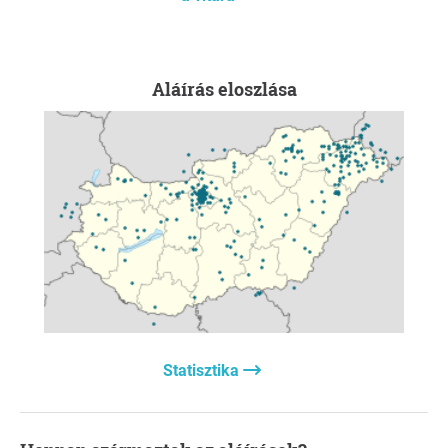
áll, de forrás biztosítása esetén azonnal
indítható.
Nyitottak az alternatív üzemeltetésre:
A
felújítást követően a tulajdonos nyitott lenne
Aláírás eloszlása
arra, hogy a MÁV helyett akár Nyíregyháza
önkormányzata, akár egy elhivatott civil
egyesület üzemeltesse a vonalat – ahogyan
arra Debrecenben, Tiszakécskén vagy éppen
Kemencén is van sikeres működő példa.
Mit jelent ez nekünk?
Azt, hogy a munkánk most
válik igazán kritikussá. Nem a nulláról kell
tervezgetni: a tervek készen vannak, a hatósági
engedély él, de a határidő szorít!
Ezzel a friss információval a hátunk mögött nem
állunk meg: a sajtónyilvánossághoz (IHO)
fordulunk, és folytatjuk a lobbizást, hogy a
Statisztika
döntéshozók előteremtsék a szükséges forrásokat,
mielőtt 2027 augusztusában végleg elúszna ez a
történelmi lehetőség.
Köszönöm, hogy velem vagytok, az ügy most