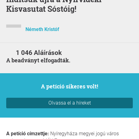
Kisvasutat Sóstóig!
Németh Kristóf
1 046 Aláírások
A beadványt elfogadták.
A petíció sikeres volt!
Olvassa el a híreket
A petíció címzettje:
Nyíregyháza megyei jogú város