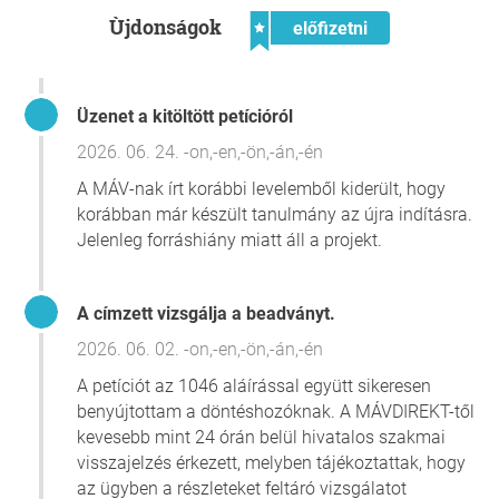
hogy a kisvasút képes közösséget kovácsolni és új
Ùjdonságok
előfizetni
turisztikai dimenziót nyitni a térségnek. Ha
Kecskeméten sikerült elindítani a folyamatot,
Nyíregyháza – az ország egyik legdinamikusabban
Üzenet a kitöltött petícióról
fejlődő turisztikai központja – nem maradhat le!
Sóstó és a Nyírvidéki Kisvasút sorsa most közös: a
2026. 06. 24. -on,-en,-ön,-án,-én
8 km-es szakasz megmentése a város jövőjébe való
A MÁV-nak írt korábbi levelemből kiderült, hogy
befektetés.
korábban már készült tanulmány az újra indításra.
Mit kérünk a döntéshozóktól?
Jelenleg forráshiány miatt áll a projekt.
Nyíregyháza Önkormányzatától:
Hogy a kisvasút
fejlesztését emelje be a város stratégiai turisztikai
A címzett vizsgálja a beadványt.
és közlekedési terveibe, és ne csak kiegészítő
2026. 06. 02. -on,-en,-ön,-án,-én
buszjáratokban gondolkodjon.
A MÁV Zrt.-től:
Hogy vizsgálja felül a pálya
A petíciót az 1046 aláírással együtt sikeresen
műszaki állapotát, és a kormányzati kisvasút-
benyújtottam a döntéshozóknak. A MÁVDIREKT-től
fejlesztési programok keretében biztosítsa a 8 km-
kevesebb mint 24 órán belül hivatalos szakmai
es szakasz felújítását és a járműpark kiállítását.
visszajelzés érkezett, melyben tájékoztattak, hogy
az ügyben a részleteket feltáró vizsgálatot