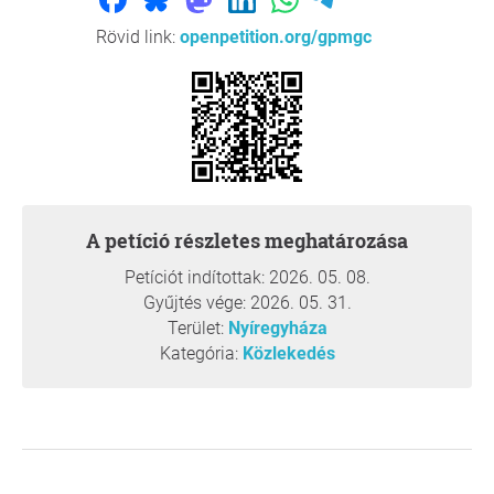
hangulatos kisvasút nem csupán közlekedési
eszköz, hanem egy újabb "mágnes", amely még
Rövid link:
openpetition.org/gpmgc
több családot és turistát vonzana Nyíregyházára,
növelve a város bevételeit.
Adott adottságok:
A sóstói állomás 3 vágányos
kialakítása és a megmaradt infrastruktúra kiváló
alapul szolgál a gazdaságos és szakszerű
újraindításhoz. Nem egy teljes hálózat, csupán egy
rövid, de annál fontosabb 8 km-es szakasz
felélesztését kérjük.
A petíció részletes meghatározása
Környezetbarát közlekedés:
A kisvasút fejlesztése
Petíciót indítottak: 2026. 05. 08.
illeszkedik a modern, zöld városi koncepciókba,
Gyűjtés vége: 2026. 05. 31.
csökkentve a Sóstóra nehezedő gépjárműforgalmat
Terület:
Nyíregyháza
és a környezeti terhelést.
Kategória:
Közlekedés
„Van működő példa: A Kecskeméti Kisvasút
tanulsága”
Nem a lehetetlent kérjük: a Kecskeméti
Kisvasút példája bizonyítja, hogy ahol megvan a
szándék, ott a hosszú évekig elhanyagolt pálya is
megmenthető. Kecskeméten a civil összefogás és
az állami szerepvállalás találkozása megmutatta,