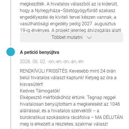
Ne hagyjuk elveszni Nyíregyháza egyik legfontosabb
megkezdték. A hivatalos válaszból az is kiderült,
ipartörténeti és turisztikai kincsét! Tegyük Sóstót még
hogy a Nyíregyháza–Sóstógyógyfürdő szakasz
elérhetőbbé és élménydúsabbá!
engedélyezési és kiviteli tervei készen vannak, a
vasúthatósági engedély pedig 2027. augusztus
Természetesen a cél a vonal fokozatos újraindítása, de
19-ig érvényes. A projekt jelenleg átvizsgálás alatt
elsőkörben nézzük meg, hogy Sósótóig elindul-e, után
áll a címzettnél, a fejleményekről a sajtót is
Többet mutatni
lehet tovább menni.
tájékoztattam.
A petíció benyújtva
Indoklás:
2026. 06. 02. -on,-en,-ön,-án,-én
A kisvasút 2009-es megszűnése óta a pálya romlik.
RENDKÍVÜLI FRISSÍTÉS: Kevesebb mint 24 órán
Sóstógyógyfürdő viszont az utóbbi időben jelentős
belül hivatalos választ kaptunk! Ketyeg az óra a
fejlődésen ment keresztül, rengeteg turista keresi fel, a
kisvasútért!
kisvasút Sóstógyógyfürdőig történő újraindítása
Kedves Támogatók!
feldobhatná Nyíregyháza turisztikai vonzerejét.
Elképesztő mérföldkőhöz értünk. Tegnap reggel
Bár Pilisen lakom, de Nyíregyházán tanulok egyetemen,
hivatalosan benyújtottam a megkeresést az 1046
számomra a kisvasút látványa kiábrándító.
aláírással, és a hivatalos szervektől – a
Nagyon szépen köszönöm a támogatást,
Németh Kristóf
,
bürokratikus szokásokra rácáfolva – MA DÉLUTÁN
Pilis
meg is érkezett a részletes, szakmai válasz!