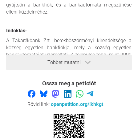
gyűjtsön a bankfiók, és a bankautomata megszűnése
elleni küzdelméhez.
Indoklás:
A Takarékbank Zrt. berekböszörményi kirendeltsége a
község egyetlen bankfiókja, mely a község egyetlen
bankautomatáját üzemelteti. A település több, mint 2000
fős lakosságának folyószámlával rendelkező lakosai
Többet mutatni
szinte kivétel nélkül a helyi bankfiókban nyitotta
számláját. A Takarékbank Zrt. kezeli a helyi gazdasági
Ossza meg a petíciót
szereplők jelentős részének folyószámláját is, valamint
Berekböszörmény Község Önkormányzatának, a
Berekböszörményi Közös Önkormányzati Hivatalnak, a
nemzetiségi önkormányzatoknak, és a település
Rövid link:
openpetition.org/!khkgt
intézményeinek folyószámláját is. Így községünk bármely
lakosa állíthatja joggal, hogy a bankfiók a "mi bankunk".
A kirendeltség mindemellett a környező kistelepülések
lakóinak is hozzáférést biztosít a pénzintézet