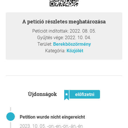
szolgáltatásaihoz, ezért a bankfiók bezárása nem csak
Berekböszörmény több, mint 2000 lakosának jelentene
hatalmas veszteséget. A Takarékbank Zrt. legközelebbi
A petíció részletes meghatározása
kirendeltsége a településünktől 10 km-re található
Biharkeresztesen lenne csak elérhető, mely bár nincs
Petíciót indítottak: 2022. 08. 05.
messze, a ritka tömegközlekedés miatt megoldhatatlan
Gyűjtés vége: 2022. 10. 04.
problémát jelentene a település gépjárművel nem, de
Terület:
Berekböszörmény
folyószámlával rendelkező lakóinak, különös tekintettel
Kategória:
Közjólét
azokra az idősekre, akiknek eddig könnyedséget jelentett,
hogy a napi teendőik mellett helyben, kényelmesen el
tudták intézni bankügyeiket is.
Ùjdonságok
előfizetni
Petition wurde nicht eingereicht
2023. 10. 05. -on,-en,-ön,-án,-én