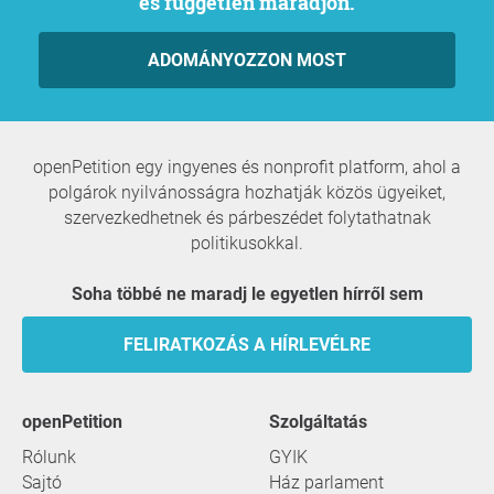
és független maradjon.
ADOMÁNYOZZON MOST
openPetition egy ingyenes és nonprofit platform, ahol a
polgárok nyilvánosságra hozhatják közös ügyeiket,
szervezkedhetnek és párbeszédet folytathatnak
politikusokkal.
Soha többé ne maradj le egyetlen hírről sem
FELIRATKOZÁS A HÍRLEVÉLRE
openPetition
szolgáltatás
Rólunk
GYIK
Sajtó
Ház parlament