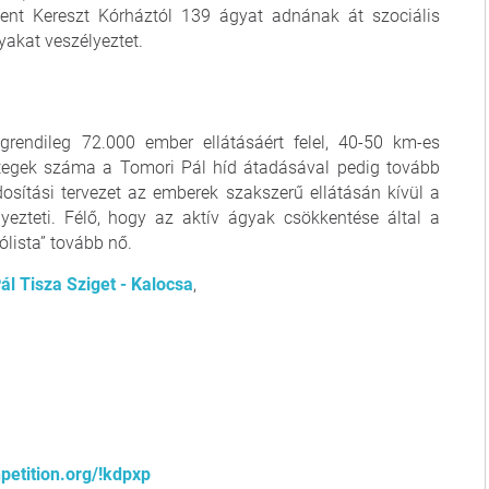
zent Kereszt Kórháztól 139 ágyat adnának át szociális
yakat veszélyeztet.
endileg 72.000 ember ellátásáért felel, 40-50 km-es
etegek száma a Tomori Pál híd átadásával pedig tovább
osítási tervezet az emberek szakszerű ellátásán kívül a
ezteti. Félő, hogy az aktív ágyak csökkentése által a
ólista” tovább nő.
ál Tisza Sziget - Kalocsa
,
petition.org/!kdpxp