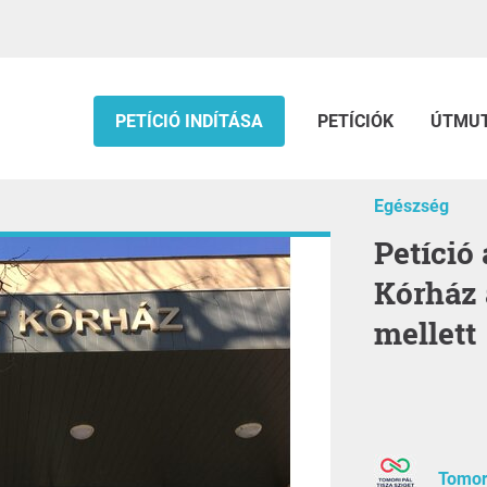
PETÍCIÓ INDÍTÁSA
PETÍCIÓK
ÚTMU
Egészség
Petíció a kalocsai Szent Kereszt
Kórház 
mellett
Tomori