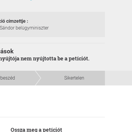
ció címzettje :
 Sándor belügyminiszter
rások
enyújtója nem nyújtotta be a petíciót.
rbeszéd
Sikertelen
Ossza meg a petíciót