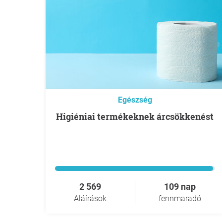
Egészség
higiéniai termékeknek árcsökkenést
2 569
109 nap
Aláírások
fennmaradó