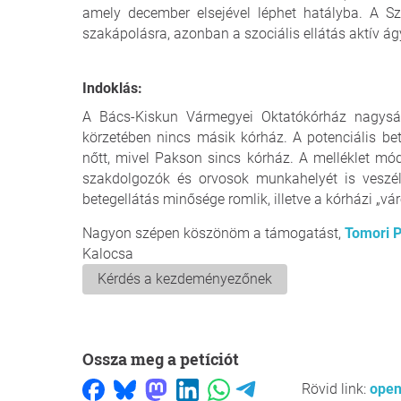
amely december elsejével léphet hatályba. A S
szakápolásra, azonban a szociális ellátás aktív ág
Indoklás:
A Bács-Kiskun Vármegyei Oktatókórház nagyságr
körzetében nincs másik kórház. A potenciális b
nőtt, mivel Pakson sincs kórház. A melléklet mód
szakdolgozók és orvosok munkahelyét is veszély
betegellátás minősége romlik, illetve a kórházi „vár
Nagyon szépen köszönöm a támogatást,
Tomori P
Kalocsa
Kérdés a kezdeményezőnek
Ossza meg a petíciót
Rövid link:
open