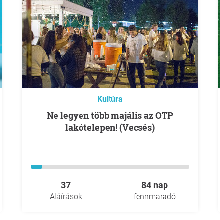
Kultúra
Ne legyen több majális az OTP
lakótelepen! (Vecsés)
37
84 nap
Aláírások
fennmaradó