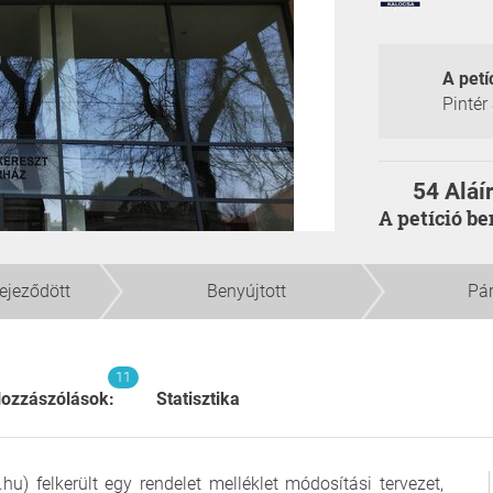
A petí
Pintér
54 Aláí
A petíció b
fejeződött
Benyújtott
Pá
11
ozzászólások:
Statisztika
) felkerült egy rendelet melléklet módosítási tervezet,