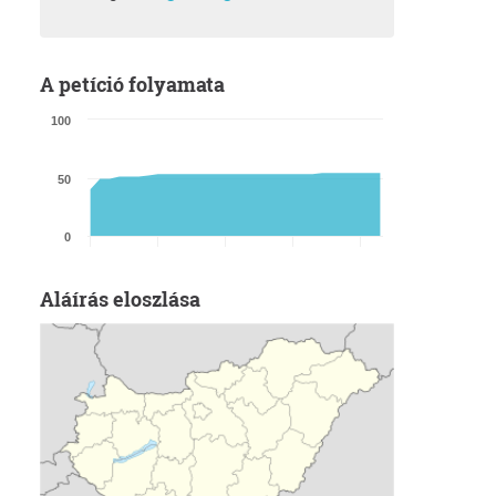
A petíció folyamata
100
50
0
Aláírás eloszlása