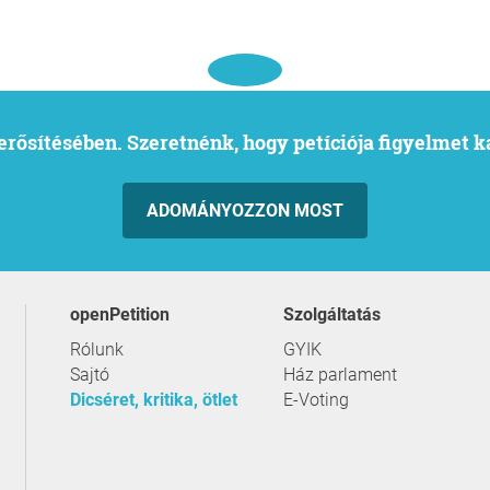
l erősítésében. Szeretnénk, hogy petíciója figyelmet 
ADOMÁNYOZZON MOST
openPetition
szolgáltatás
Rólunk
GYIK
Sajtó
Ház parlament
Dicséret, kritika, ötlet
E-Voting