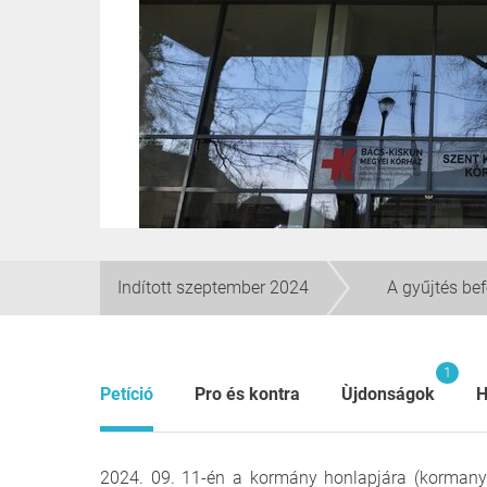
Indított szeptember 2024
A gyűjtés be
1
Petíció
Pro és kontra
Ùjdonságok
H
2024. 09. 11-én a kormány honlapjára (kormany.hu