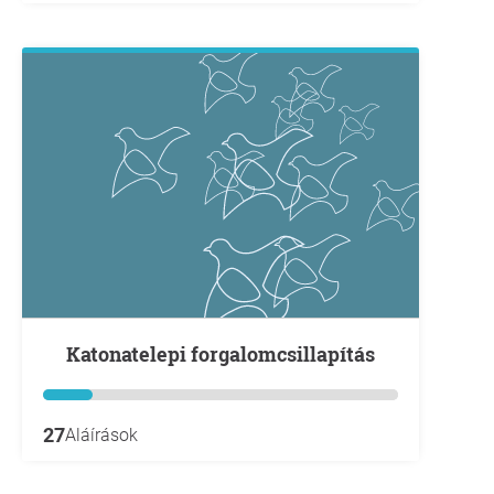
Katonatelepi forgalomcsillapítás
27
Aláírások