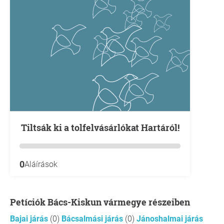
Tiltsák ki a tolfelvásárlókat Hartáról!
0
Aláírások
Petíciók Bács-Kiskun vármegye részeiben
Bajai járás
(0)
Bácsalmási járás
(0)
Jánoshalmai járás