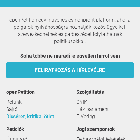
openPetition egy ingyenes és nonprofit platform, ahol a
polgárok nyilvánosságra hozhatják közös ügyeiket,
szervezkedhetnek és párbeszédet folytathatnak
politikusokkal.
Soha többé ne maradj le egyetlen hírről sem
FELIRATKOZÁS A HÍRLEVÉLRE
openPetition
szolgáltatás
Rólunk
GYIK
Sajtó
Ház parlament
Dicséret, kritika, ötlet
E-Voting
Petíciók
Jogi szempontok
Útmutató
Felhasználói feltételek