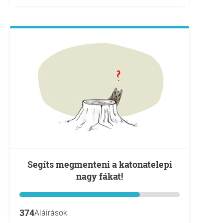
Segíts megmenteni a katonatelepi
nagy fákat!
374
Aláírások