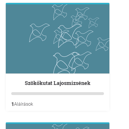
Szökőkutat Lajosmizsének
1
Aláírások