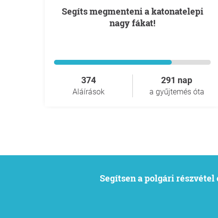
Segíts megmenteni a katonatelepi
nagy fákat!
374
291 nap
Aláírások
a gyűjtemés óta
Segítsen a polgári részvéte