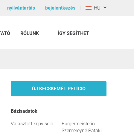
nyilvántartás
bejelentkezés
HU
TATÓ
RÓLUNK
ÍGY SEGÍTHET
ÙJ KECSKEMÉT PETÍCIÓ
Bázisadatok
Választott képviselő
Bürgermeisterin
Szemereyné Pataki