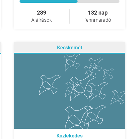
289
132 nap
Aláírások
fennmaradó
Kecskemét
Közlekedés