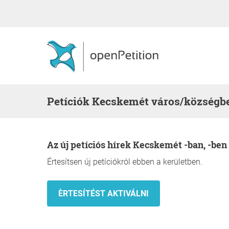
Petíciók Kecskemét város/községb
Az új petíciós hírek Kecskemét -ban, -ben
Értesítsen új petíciókról ebben a kerületben.