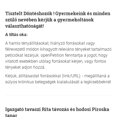
Tisztelt Döntéshozók ! Gyermekeink és minden
szülő nevében kérjük a gyermekoltások
választhatóságát!
A tiltás oka:
A hamis tényállításokat, hiányzó forrásokat vagy
félrevezető módon kihagyott releváns tényeket tartalmazó
petíciókat lezárjuk. openPetition fenntartja a jogot, hogy
vitatott esetekben utólag forrásokat kérjen, vagy fontos
tényeket adjon hozzá.
Kérjük, állításaidat forrásokkal (link/URL): - megállítaná a
súlyos krónikus betegségek kialakulását a legkisebbeknél
Igazgató tavaszi Rita távozás és hodosi Piroska
tanar