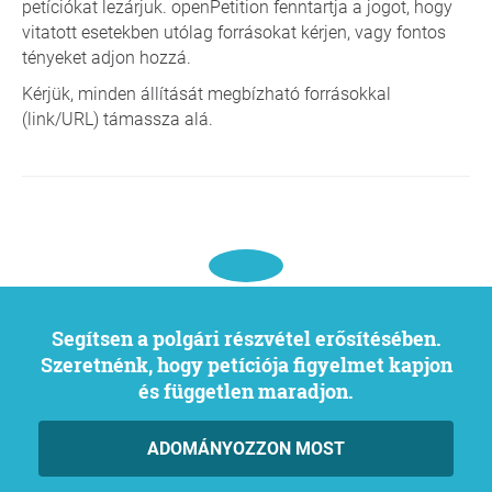
petíciókat lezárjuk. openPetition fenntartja a jogot, hogy
vitatott esetekben utólag forrásokat kérjen, vagy fontos
tényeket adjon hozzá.
Kérjük, minden állítását megbízható forrásokkal
(link/URL) támassza alá.
Segítsen a polgári részvétel erősítésében.
Szeretnénk, hogy petíciója figyelmet kapjon
és független maradjon.
ADOMÁNYOZZON MOST