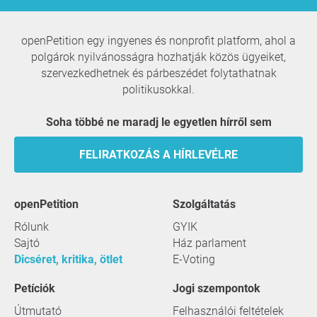
openPetition egy ingyenes és nonprofit platform, ahol a
polgárok nyilvánosságra hozhatják közös ügyeiket,
szervezkedhetnek és párbeszédet folytathatnak
politikusokkal.
Soha többé ne maradj le egyetlen hírről sem
FELIRATKOZÁS A HÍRLEVÉLRE
openPetition
szolgáltatás
Rólunk
GYIK
Sajtó
Ház parlament
Dicséret, kritika, ötlet
E-Voting
Petíciók
Jogi szempontok
Útmutató
Felhasználói feltételek