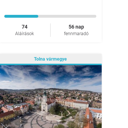
74
56 nap
Aláírások
fennmaradó
Tolna vármegye