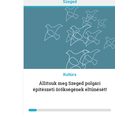
Szeged
Kultúra
Állítsuk meg Szeged polgári
építészeti örökségének eltűnését!