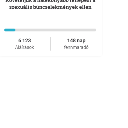
Követeljük a hatékonyabb fellépést a
szexuális bűncselekmények ellen
6 123
148 nap
Aláírások
fennmaradó