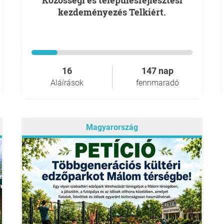
Közösségi és településfejlesztési
kezdeményezés Telkiért.
16
147 nap
Aláírások
fennmaradó
Magyarország