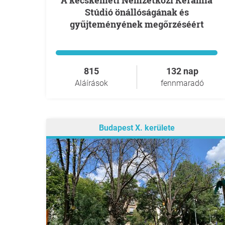
A kecskeméti Nemzetközi Kerámia
Stúdió önállóságának és
gyűjteményének megőrzéséért
815
132 nap
Aláírások
fennmaradó
Budapest X. kerülete