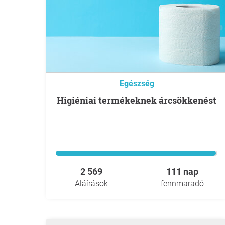
Egészség
higiéniai termékeknek árcsökkenést
2 569
111 nap
Aláírások
fennmaradó