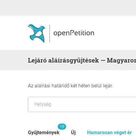
Lejáró aláírásgyűjtések — Magyaro
Az aláírási határidő két héten belül lejár.
19
Gyűjtemények
Új
Hamarosan véget ér