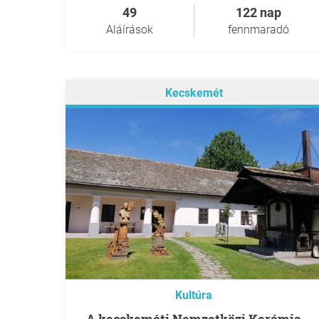
49
122 nap
Aláírások
fennmaradó
Kecskemét
Kultúra