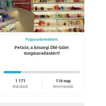
Fogyasztóvédelem
Petíció, a kőszegi DM-üzlet
megmaradásáért!
1 171
116 nap
Aláírások
fennmaradó