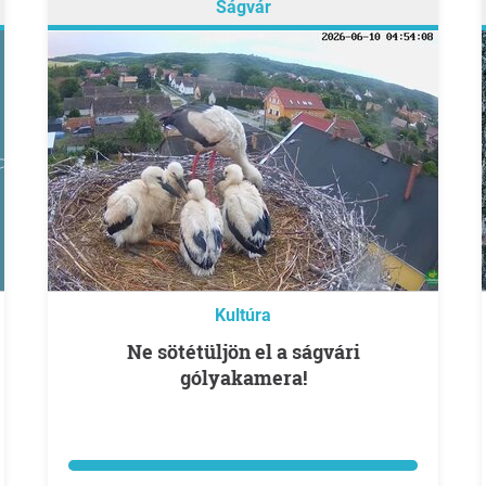
Ságvár
Kultúra
Ne sötétüljön el a ságvári
gólyakamera!