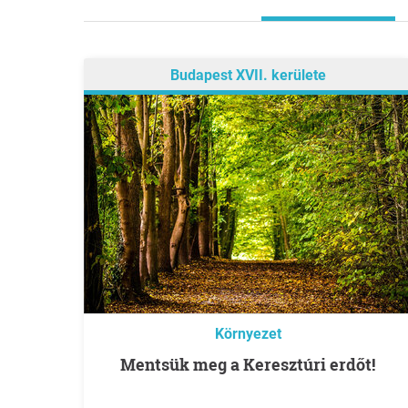
Budapest XVII. kerülete
Környezet
Mentsük meg a Keresztúri erdőt!