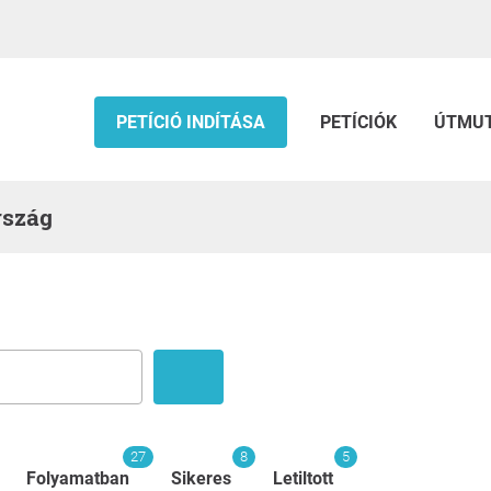
PETÍCIÓ INDÍTÁSA
PETÍCIÓK
ÚTMU
rszág
27
8
5
Folyamatban
Sikeres
Letiltott