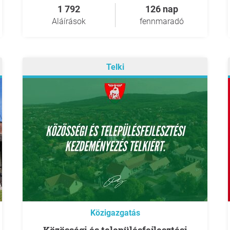
1 792
126 nap
Aláírások
fennmaradó
Telki
Közigazgatás