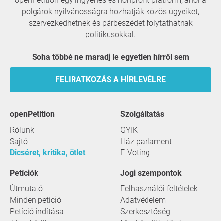
openPetition egy ingyenes és nonprofit platform, ahol a
polgárok nyilvánosságra hozhatják közös ügyeiket,
szervezkedhetnek és párbeszédet folytathatnak
politikusokkal.
Soha többé ne maradj le egyetlen hírről sem
FELIRATKOZÁS A HÍRLEVÉLRE
openPetition
szolgáltatás
Rólunk
GYIK
Sajtó
Ház parlament
Dicséret, kritika, ötlet
E-Voting
Petíciók
Jogi szempontok
Útmutató
Felhasználói feltételek
Minden petíció
Adatvédelem
Petíció indítása
Szerkesztőség