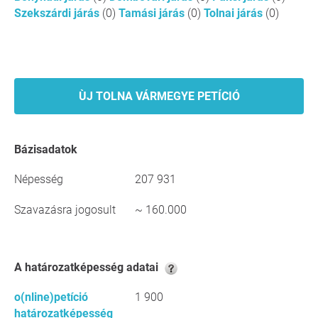
Szekszárdi járás
(0)
Tamási járás
(0)
Tolnai járás
(0)
ÙJ TOLNA VÁRMEGYE PETÍCIÓ
Bázisadatok
Népesség
207 931
Szavazásra jogosult
~ 160.000
A határozatképesség adatai
o(nline)petíció
1 900
határozatképesség