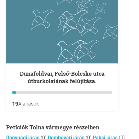
Dunaföldvár, Felső-Bölcske utca
útburkolatának felújítása.
19
Aláírások
Petíciók Tolna vármegye részeiben
Bonyhádi járás
(0)
Dombóvári járás
(0)
Paksi járás
(0)