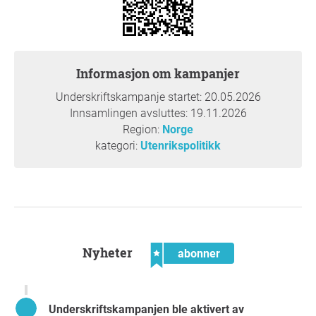
EU har valgt å terrorliste IRGC. Norge har fortsatt ikke
gjort det.
For litt over fire måneder siden ble mer enn 40 000 iranske
demonstranter drept av det islamske regimet i løpet av
bare to dager. Dette er dokumentert. Regimet har i flere
Informasjon om kampanjer
tiår svart på folkelig motstand med masseskytinger,
Underskriftskampanje startet: 20.05.2026
vilkårlige arrestasjoner, tortur og henrettelser for å
Innsamlingen avsluttes: 19.11.2026
opprettholde sitt maktmonopol.
Region:
Norge
Amnesty International har samtidig dokumentert at Iran i
kategori:
Utenrikspolitikk
2025 igjen ligger helt i verdenstoppen når det gjelder bruk
av dødsstraff.
Når nærmere 90 prosent av iranerne unnlot å delta i det
siste presidentvalget, fremstår Den islamske republikken
ikke som en legitim representant for det iranske folk, men
som et ideologisk maktapparat som opprettholder
kontroll gjennom tvang og systematisk undertrykkelse.
nyheter
abonner
Utenriksminister Eides opptreden
På denne bakgrunnen har utenriksminister Espen Barth
Eide:
Underskriftskampanjen ble aktivert av