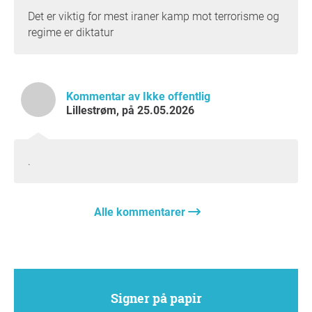
sensur og frykt.
Det er viktig for mest iraner kamp mot terrorisme og
De fortjener støtte og solidaritet fra demokratiske
regime er diktatur
samfunn – ikke handlinger som oppleves som en
normalisering av deres undertrykkere.
https://www.facebook.com/reel/853464130479764
Kommentar av Ikke offentlig
Lillestrøm, på 25.05.2026
https://x.com/Tasnimnews_EN/status/20541864414047
52328
Takk for støtten,
Garde Javidan Norway
, Oslo
.
Spørsmål til initiativtakeren
Alle kommentarer
Signer på papir