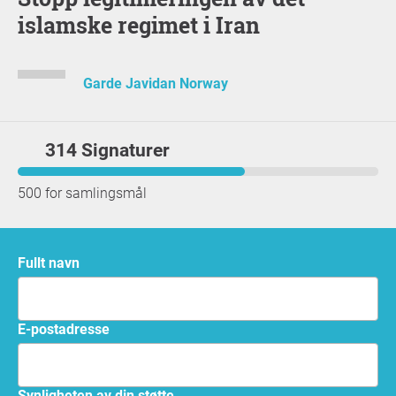
islamske regimet i Iran
Garde Javidan Norway
314 Signaturer
500 for samlingsmål
Fullt navn
E-postadresse
Synligheten av din støtte