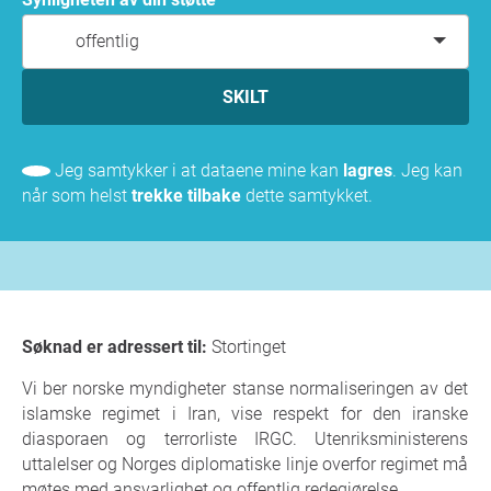
offentlig
SKILT
Jeg samtykker i at dataene mine kan
lagres
. Jeg kan
når som helst
trekke tilbake
dette samtykket.
Søknad er adressert til:
Stortinget
Vi ber norske myndigheter stanse normaliseringen av det
islamske regimet i Iran, vise respekt for den iranske
diasporaen og terrorliste IRGC. Utenriksministerens
uttalelser og Norges diplomatiske linje overfor regimet må
møtes med ansvarlighet og offentlig redegjørelse