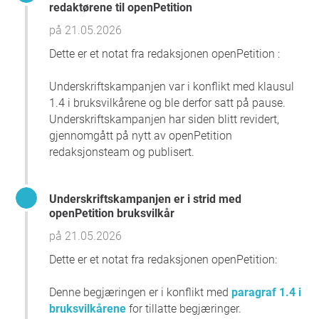
• Besøkt et regimevennlig religiøst senter i Oslo i april
redaktørene til openPetition
2026.
på 21.05.2026
• Omtalt iranske eksiliranere i Norge – mennesker som har
Dette er et notat fra redaksjonen openPetition :
flyktet fra fengsler, tortur og statlig vold – som «høylytte»
og marginale.
Underskriftskampanjen var i konflikt med klausul
• Feilsitert og feilaktig fremstilt Kronprins Reza Pahlavis
1.4 i bruksvilkårene og ble derfor satt på pause.
uttalelser som en oppfordring til mer bombing og vold, til
Underskriftskampanjen har siden blitt revidert,
tross for at hans budskap konsekvent har handlet om
gjennomgått på nytt av openPetition
demokratisk overgang og å unngå borgerkrig i Iran.
redaksjonsteam og publisert.
• Bidratt til et inntrykk av at motstanden mot Den
islamske republikken er perifer og uten bred folkelig
forankring.
Underskriftskampanjen er i strid med
• Fått sine uttalelser løftet frem av IRGCs
openPetition bruksvilkår
propagandakanal, Tasnim News Agency.
• Sendt en norsk delegasjon til Teheran kort tid etter sine
på 21.05.2026
kontroversielle uttalelser.
Dette er et notat fra redaksjonen openPetition:
Dette handler ikke lenger bare om diplomati. Det handler
om hvilke politiske og moralske signaler Norge sender til
Denne begjæringen er i konflikt med
paragraf 1.4 i
et folk som i flere tiår har levd under et ideologisk styre
bruksvilkårene
for tillatte begjæringer.
bygget på frykt, religiøs kontroll og systematisk vold.