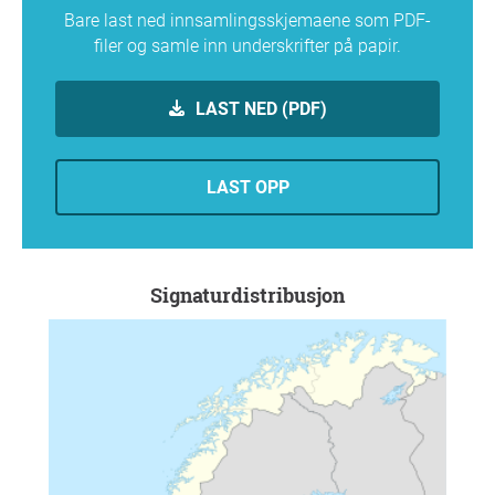
Bare last ned innsamlingsskjemaene som PDF-
filer og samle inn underskrifter på papir.
LAST NED (PDF)
LAST OPP
Signaturdistribusjon