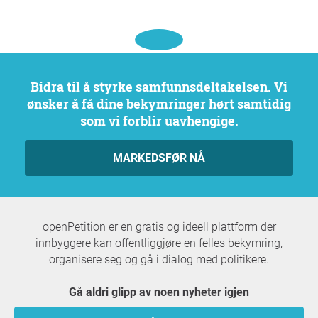
Bidra til å styrke samfunnsdeltakelsen. Vi
ønsker å få dine bekymringer hørt samtidig
som vi forblir uavhengige.
MARKEDSFØR NÅ
openPetition er en gratis og ideell plattform der
innbyggere kan offentliggjøre en felles bekymring,
organisere seg og gå i dialog med politikere.
Gå aldri glipp av noen nyheter igjen