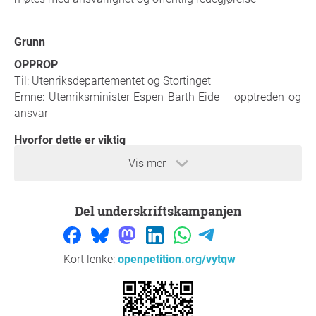
Grunn
OPPROP
Til: Utenriksdepartementet og Stortinget
Emne: Utenriksminister Espen Barth Eide – opptreden og
ansvar
Hvorfor dette er viktig
Den islamske revolusjonsgarden (IRGC) er ikke en parallell
Vis mer
institusjon, men selve bærebjelken i Den islamske
republikkens maktstruktur. Den kontrollerer militæret,
etterretningstjenestene, atomprogrammet, store deler av
Del underskriftskampanjen
økonomien og regimets regionale operasjoner gjennom
Quds-styrken.
IRGC fungerer ikke bare som en militær organisasjon,
Kort lenke:
openpetition.org/vytqw
men som regimets ideologiske og sikkerhetspolitiske
ryggrad – et apparat bygget for å bevare makten gjennom
overvåkning, frykt og vold.