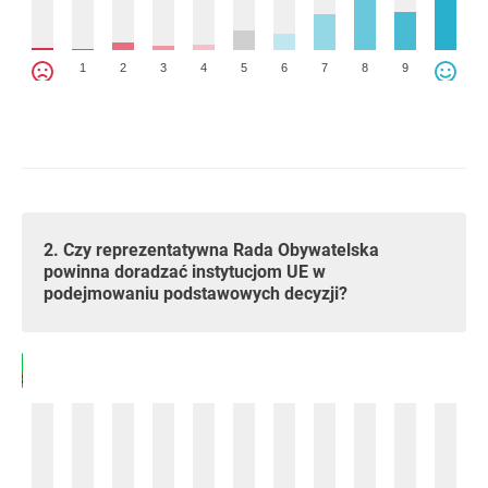
1
2
3
4
5
6
7
8
9
2. Czy reprezentatywna Rada Obywatelska
powinna doradzać instytucjom UE w
podejmowaniu podstawowych decyzji?