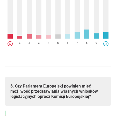
1
2
3
4
5
6
7
8
9
3. Czy Parlament Europejski powinien mieć
możliwość przedstawiania własnych wniosków
legislacyjnych oprócz Komisji Europejskiej?