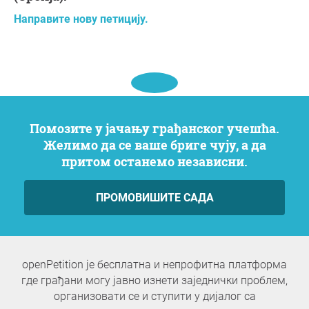
Направите нову петицију.
Помозите у јачању грађанског учешћа.
Желимо да се ваше бриге чују, а да
притом останемо независни.
ПРОМОВИШИТЕ САДА
openPetition је бесплатна и непрофитна платформа
где грађани могу јавно изнети заједнички проблем,
организовати се и ступити у дијалог са