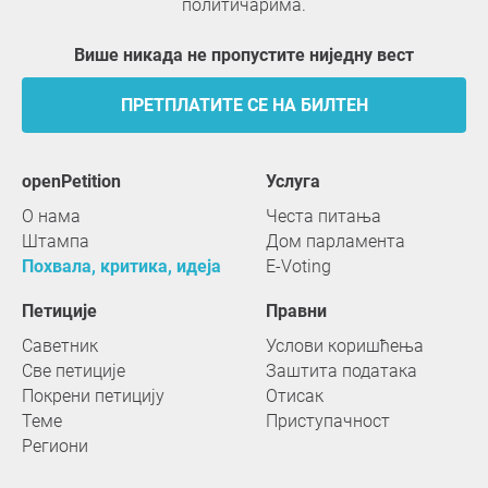
политичарима.
Више никада не пропустите ниједну вест
ПРЕТПЛАТИТЕ СЕ НА БИЛТЕН
openPetition
услуга
О нама
Честа питања
Штампа
Дом парламента
Похвала, критика, идеја
E-Voting
Петиције
Правни
Саветник
Услови коришћења
Све петиције
Заштита података
Покрени петицију
Отисак
Теме
Приступачност
Региони