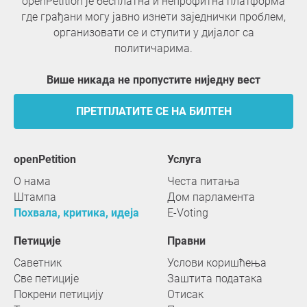
openPetition је бесплатна и непрофитна платформа
где грађани могу јавно изнети заједнички проблем,
организовати се и ступити у дијалог са
политичарима.
Више никада не пропустите ниједну вест
ПРЕТПЛАТИТЕ СЕ НА БИЛТЕН
openPetition
услуга
О нама
Честа питања
Штампа
Дом парламента
Похвала, критика, идеја
E-Voting
Петиције
Правни
Саветник
Услови коришћења
Све петиције
Заштита података
Покрени петицију
Отисак