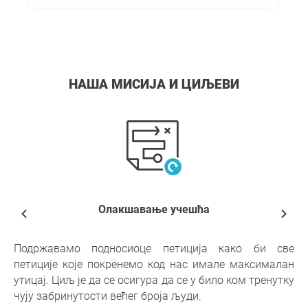
НАША МИСИЈА И ЦИЉЕВИ
Олакшавање учешћа
Подржавамо подносиоце петиција како би све
петиције које покренемо код нас имале максималан
утицај. Циљ је да се осигура да се у било ком тренутку
чују забринутости већег броја људи.