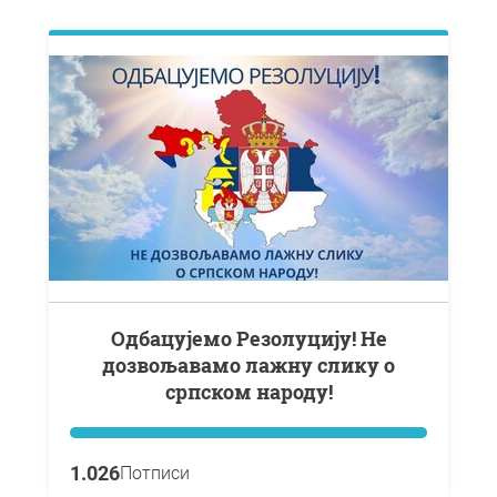
Одбацујемо Резолуцију! Не
дозвољавамо лажну слику о
српском народу!
1.026
Потписи