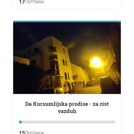
17
Потписи
Da Kursumlijska prodise - za cist
vazduh
15
Потписи