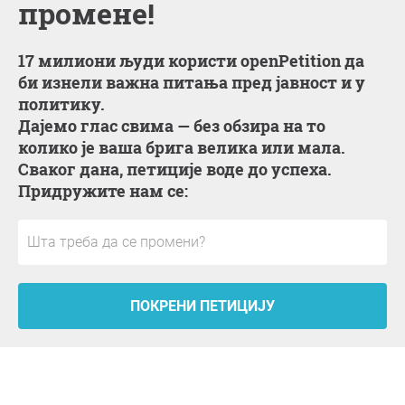
промене!
17 милиони људи користи openPetition да
би изнели важна питања пред јавност и у
политику.
Дајемо глас свима — без обзира на то
колико је ваша брига велика или мала.
Сваког дана, петиције воде до успеха.
Придружите нам се:
ПОКРЕНИ ПЕТИЦИЈУ