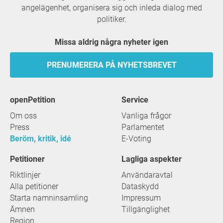
angelägenhet, organisera sig och inleda dialog med
politiker.
Missa aldrig några nyheter igen
PRENUMERERA PÅ NYHETSBREVET
openPetition
service
Om oss
Vanliga frågor
Press
Parlamentet
Beröm, kritik, idé
E-Voting
Petitioner
Lagliga aspekter
Riktlinjer
Användaravtal
Alla petitioner
Dataskydd
Starta namninsamling
Impressum
Ämnen
Tillgänglighet
Region