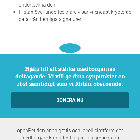
underteckna den.
I listan över undertecknare visar vi endast krypterad
data från hemliga signaturer.
Hjälp till att stärka medborgarnas
deltagande. Vi vill ge dina synpunkter en
röst samtidigt som vi förblir oberoende.
DONERA NU
openPetition är en gratis och ideell plattform där
medborgare kan offentliggöra en gemensam